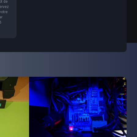
ot de
servez
votre
ar
B