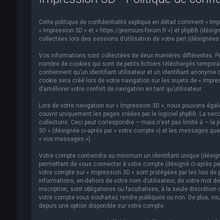
Cette politique de confidentialité explique en détail comment « Impre
« Impression 3D » et « https://premium-forum.fr ») et phpBB (désigné
collectées lors des sessions d’utilisation de votre part (désignées 
Vos informations sont collectées de deux manières différentes. Pr
nombre de cookies qui sont de petits fichiers téléchargés temporai
contiennent qu’un identifiant utilisateur et un identifiant anonym
cookie sera créé lors de votre navigation sur les sujets de « Impre
d’améliorer votre confort de navigation en tant qu’utilisateur.
Lors de votre navigation sur « Impression 3D », nous pouvons éga
couvrir uniquement les pages créées par le logiciel phpBB. La se
collectons. Ceci peut correspondre — mais n’est pas limité à — la p
3D » (désignée ci-après par « votre compte ») et les messages que 
« vos messages »).
Votre compte contiendra au minimum un identifiant unique (désigné
permettant de vous connecter à votre compte (désigné ci-après par
votre compte sur « Impression 3D » sont protégées par les lois de 
informations, en-dehors de votre nom d’utilisateur, de votre mot de
inscription, sont obligatoires ou facultatives, à la seule discréti
votre compte vous souhaitez rendre publiques ou non. De plus, vou
depuis une option disponible sur votre compte.