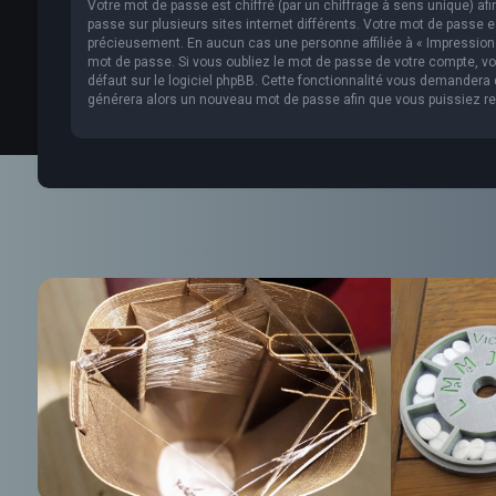
Votre mot de passe est chiffré (par un chiffrage à sens unique) af
passe sur plusieurs sites internet différents. Votre mot de passe 
précieusement. En aucun cas une personne affiliée à « Impression 
mot de passe. Si vous oubliez le mot de passe de votre compte, vou
défaut sur le logiciel phpBB. Cette fonctionnalité vous demandera de
générera alors un nouveau mot de passe afin que vous puissiez re