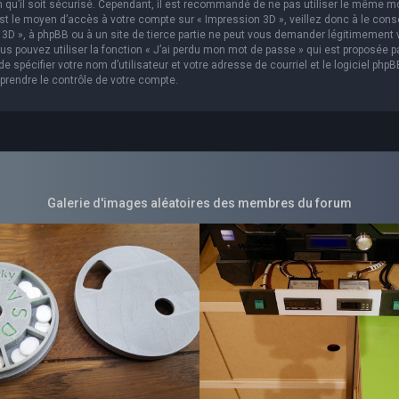
in qu’il soit sécurisé. Cependant, il est recommandé de ne pas utiliser le même m
est le moyen d’accès à votre compte sur « Impression 3D », veillez donc à le con
3D », à phpBB ou à un site de tierce partie ne peut vous demander légitimement 
s pouvez utiliser la fonction « J’ai perdu mon mot de passe » qui est proposée p
 spécifier votre nom d’utilisateur et votre adresse de courriel et le logiciel phpB
prendre le contrôle de votre compte.
Galerie d'images aléatoires des membres du forum