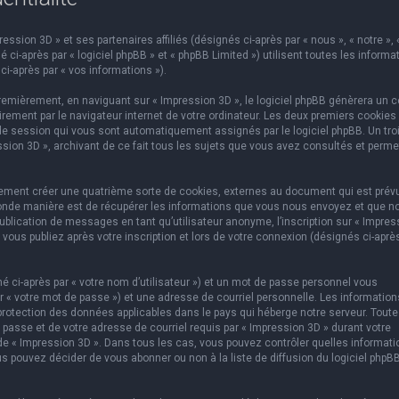
ssion 3D » et ses partenaires affiliés (désignés ci-après par « nous », « notre », 
 ci-après par « logiciel phpBB » et « phpBB Limited ») utilisent toutes les informa
ci-après par « vos informations »).
emièrement, en naviguant sur « Impression 3D », le logiciel phpBB génèrera un c
rement par le navigateur internet de votre ordinateur. Les deux premiers cookies
e de session qui vous sont automatiquement assignés par le logiciel phpBB. Un tr
ssion 3D », archivant de ce fait tous les sujets que vous avez consultés et perme
lement créer une quatrième sorte de cookies, externes au document qui est prév
conde manière est de récupérer les informations que vous nous envoyez et que n
ublication de messages en tant qu’utilisateur anonyme, l’inscription sur « Impres
vous publiez après votre inscription et lors de votre connexion (désignés ci-aprè
 ci-après par « votre nom d’utilisateur ») et un mot de passe personnel vous
 « votre mot de passe ») et une adresse de courriel personnelle. Les information
protection des données applicables dans le pays qui héberge notre serveur. Toute
 passe et de votre adresse de courriel requis par « Impression 3D » durant votre
on de « Impression 3D ». Dans tous les cas, vous pouvez contrôler quelles informat
s pouvez décider de vous abonner ou non à la liste de diffusion du logiciel phpB