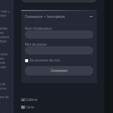
« nos »,
tions
Connexion
•
Inscription
Nom d’utilisateur :
ertain
 ne
oisième
ttant
Mot de passe :
u pour
ous
Se souvenir de moi
sion
s par
s de
s les
ions de
Gallerie
B
Carte