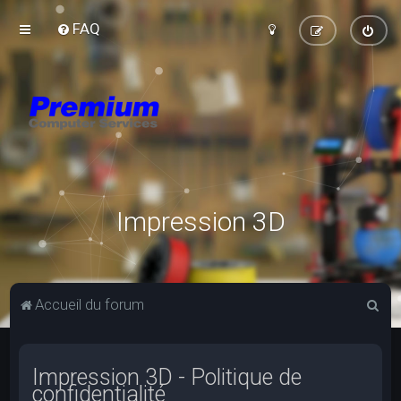
FAQ
Impression 3D
R
Accueil du forum
e
c
Impression 3D - Politique de
h
confidentialité