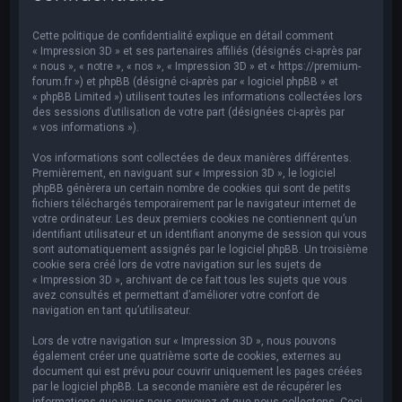
e
r
Cette politique de confidentialité explique en détail comment
c
« Impression 3D » et ses partenaires affiliés (désignés ci-après par
« nous », « notre », « nos », « Impression 3D » et « https://premium-
h
forum.fr ») et phpBB (désigné ci-après par « logiciel phpBB » et
« phpBB Limited ») utilisent toutes les informations collectées lors
e
des sessions d’utilisation de votre part (désignées ci-après par
r
« vos informations »).
Vos informations sont collectées de deux manières différentes.
Premièrement, en naviguant sur « Impression 3D », le logiciel
phpBB génèrera un certain nombre de cookies qui sont de petits
fichiers téléchargés temporairement par le navigateur internet de
votre ordinateur. Les deux premiers cookies ne contiennent qu’un
identifiant utilisateur et un identifiant anonyme de session qui vous
sont automatiquement assignés par le logiciel phpBB. Un troisième
cookie sera créé lors de votre navigation sur les sujets de
« Impression 3D », archivant de ce fait tous les sujets que vous
avez consultés et permettant d’améliorer votre confort de
navigation en tant qu’utilisateur.
Lors de votre navigation sur « Impression 3D », nous pouvons
également créer une quatrième sorte de cookies, externes au
document qui est prévu pour couvrir uniquement les pages créées
par le logiciel phpBB. La seconde manière est de récupérer les
informations que vous nous envoyez et que nous collectons. Ceci