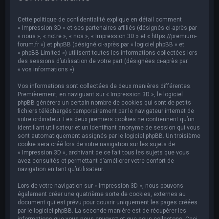
e
r
Cette politique de confidentialité explique en détail comment
c
« Impression 3D » et ses partenaires affiliés (désignés ci-après par
« nous », « notre », « nos », « Impression 3D » et « https://premium-
h
forum.fr ») et phpBB (désigné ci-après par « logiciel phpBB » et
« phpBB Limited ») utilisent toutes les informations collectées lors
e
des sessions d’utilisation de votre part (désignées ci-après par
r
« vos informations »).
Vos informations sont collectées de deux manières différentes.
Premièrement, en naviguant sur « Impression 3D », le logiciel
phpBB génèrera un certain nombre de cookies qui sont de petits
fichiers téléchargés temporairement par le navigateur internet de
votre ordinateur. Les deux premiers cookies ne contiennent qu’un
identifiant utilisateur et un identifiant anonyme de session qui vous
sont automatiquement assignés par le logiciel phpBB. Un troisième
cookie sera créé lors de votre navigation sur les sujets de
« Impression 3D », archivant de ce fait tous les sujets que vous
avez consultés et permettant d’améliorer votre confort de
navigation en tant qu’utilisateur.
Lors de votre navigation sur « Impression 3D », nous pouvons
également créer une quatrième sorte de cookies, externes au
document qui est prévu pour couvrir uniquement les pages créées
par le logiciel phpBB. La seconde manière est de récupérer les
informations que vous nous envoyez et que nous collectons. Ceci