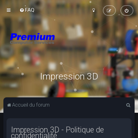
FAQ
Impression 3D
R
Accueil du forum
e
c
Impression 3D - Politique de
h
confidentialité