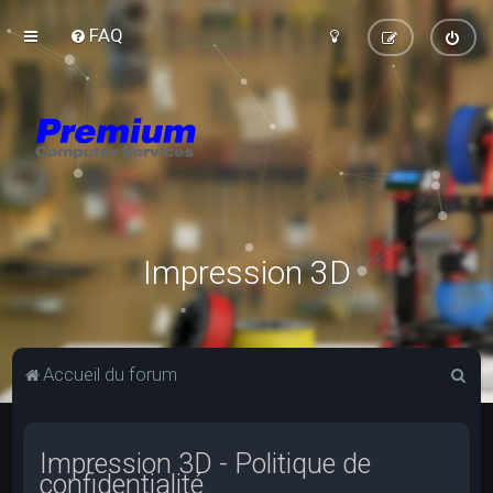
FAQ
Impression 3D
R
Accueil du forum
e
c
Impression 3D - Politique de
h
confidentialité