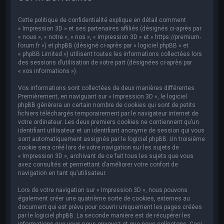
e
r
Cette politique de confidentialité explique en détail comment
c
« Impression 3D » et ses partenaires affiliés (désignés ci-après par
« nous », « notre », « nos », « Impression 3D » et « https://premium-
h
forum.fr ») et phpBB (désigné ci-après par « logiciel phpBB » et
« phpBB Limited ») utilisent toutes les informations collectées lors
e
des sessions d’utilisation de votre part (désignées ci-après par
r
« vos informations »).
Vos informations sont collectées de deux manières différentes.
Premièrement, en naviguant sur « Impression 3D », le logiciel
phpBB génèrera un certain nombre de cookies qui sont de petits
fichiers téléchargés temporairement par le navigateur internet de
votre ordinateur. Les deux premiers cookies ne contiennent qu’un
identifiant utilisateur et un identifiant anonyme de session qui vous
sont automatiquement assignés par le logiciel phpBB. Un troisième
cookie sera créé lors de votre navigation sur les sujets de
« Impression 3D », archivant de ce fait tous les sujets que vous
avez consultés et permettant d’améliorer votre confort de
navigation en tant qu’utilisateur.
Lors de votre navigation sur « Impression 3D », nous pouvons
également créer une quatrième sorte de cookies, externes au
document qui est prévu pour couvrir uniquement les pages créées
par le logiciel phpBB. La seconde manière est de récupérer les
informations que vous nous envoyez et que nous collectons. Ceci