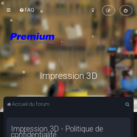
FAQ
Impression 3D
R
Accueil du forum
e
c
Impression 3D - Politique de
h
confidentialité