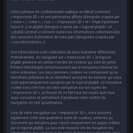
e
r
Cette politique de confidentialité explique en détail comment
c
« Impression 3D » et ses partenaires affiliés (désignés ci-après par
« nous », « notre », « nos », « Impression 3D » et « https://premium-
h
forum.fr ») et phpBB (désigné ci-après par « logiciel phpBB » et
« phpBB Limited ») utilisent toutes les informations collectées lors
e
des sessions d’utilisation de votre part (désignées ci-après par
r
« vos informations »).
Vos informations sont collectées de deux manières différentes.
Premièrement, en naviguant sur « Impression 3D », le logiciel
phpBB génèrera un certain nombre de cookies qui sont de petits
fichiers téléchargés temporairement par le navigateur internet de
votre ordinateur. Les deux premiers cookies ne contiennent qu’un
identifiant utilisateur et un identifiant anonyme de session qui vous
sont automatiquement assignés par le logiciel phpBB. Un troisième
cookie sera créé lors de votre navigation sur les sujets de
« Impression 3D », archivant de ce fait tous les sujets que vous
avez consultés et permettant d’améliorer votre confort de
navigation en tant qu’utilisateur.
Lors de votre navigation sur « Impression 3D », nous pouvons
également créer une quatrième sorte de cookies, externes au
document qui est prévu pour couvrir uniquement les pages créées
par le logiciel phpBB. La seconde manière est de récupérer les
informations que vous nous envoyez et que nous collectons. Ceci