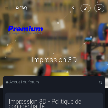
FAQ
Impression 3D
R
Accueil du forum
e
c
Impression 3D - Politique de
h
confidentialité