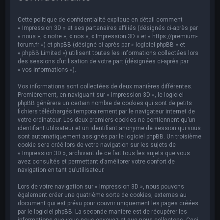
e
r
Cette politique de confidentialité explique en détail comment
c
« Impression 3D » et ses partenaires affiliés (désignés ci-après par
« nous », « notre », « nos », « Impression 3D » et « https://premium-
h
forum.fr ») et phpBB (désigné ci-après par « logiciel phpBB » et
« phpBB Limited ») utilisent toutes les informations collectées lors
e
des sessions d’utilisation de votre part (désignées ci-après par
r
« vos informations »).
Vos informations sont collectées de deux manières différentes.
Premièrement, en naviguant sur « Impression 3D », le logiciel
phpBB génèrera un certain nombre de cookies qui sont de petits
fichiers téléchargés temporairement par le navigateur internet de
votre ordinateur. Les deux premiers cookies ne contiennent qu’un
identifiant utilisateur et un identifiant anonyme de session qui vous
sont automatiquement assignés par le logiciel phpBB. Un troisième
cookie sera créé lors de votre navigation sur les sujets de
« Impression 3D », archivant de ce fait tous les sujets que vous
avez consultés et permettant d’améliorer votre confort de
navigation en tant qu’utilisateur.
Lors de votre navigation sur « Impression 3D », nous pouvons
également créer une quatrième sorte de cookies, externes au
document qui est prévu pour couvrir uniquement les pages créées
par le logiciel phpBB. La seconde manière est de récupérer les
informations que vous nous envoyez et que nous collectons. Ceci