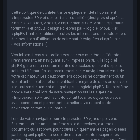
e
r
Cette politique de confidentialité explique en détail comment
c
« Impression 3D » et ses partenaires affiliés (désignés ci-après par
« nous », « notre », « nos », « Impression 3D » et « https://premium-
h
forum.fr ») et phpBB (désigné ci-après par « logiciel phpBB » et
« phpBB Limited ») utilisent toutes les informations collectées lors
e
des sessions d’utilisation de votre part (désignées ci-après par
r
« vos informations »).
Vos informations sont collectées de deux manières différentes.
Premièrement, en naviguant sur « Impression 3D », le logiciel
phpBB génèrera un certain nombre de cookies qui sont de petits
fichiers téléchargés temporairement par le navigateur internet de
votre ordinateur. Les deux premiers cookies ne contiennent qu’un
identifiant utilisateur et un identifiant anonyme de session qui vous
sont automatiquement assignés par le logiciel phpBB. Un troisième
cookie sera créé lors de votre navigation sur les sujets de
« Impression 3D », archivant de ce fait tous les sujets que vous
avez consultés et permettant d’améliorer votre confort de
navigation en tant qu’utilisateur.
Lors de votre navigation sur « Impression 3D », nous pouvons
également créer une quatrième sorte de cookies, externes au
document qui est prévu pour couvrir uniquement les pages créées
par le logiciel phpBB. La seconde manière est de récupérer les
informations que vous nous envoyez et que nous collectons. Ceci