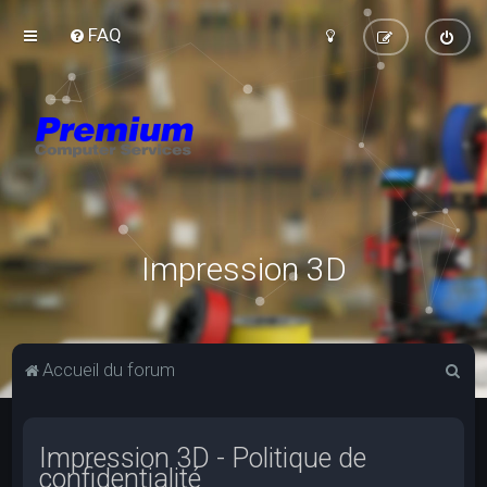
FAQ
Impression 3D
R
Accueil du forum
e
c
Impression 3D - Politique de
h
confidentialité