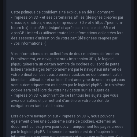
e
r
Cette politique de confidentialité explique en détail comment
c
« Impression 3D » et ses partenaires affiliés (désignés ci-après par
« nous », « notre », « nos », « Impression 3D » et « https://premium-
h
forum.fr ») et phpBB (désigné ci-après par « logiciel phpBB » et
« phpBB Limited ») utilisent toutes les informations collectées lors
e
des sessions d’utilisation de votre part (désignées ci-après par
r
« vos informations »).
Vos informations sont collectées de deux manières différentes.
Premièrement, en naviguant sur « Impression 3D », le logiciel
phpBB génèrera un certain nombre de cookies qui sont de petits
fichiers téléchargés temporairement par le navigateur internet de
votre ordinateur. Les deux premiers cookies ne contiennent qu’un
identifiant utilisateur et un identifiant anonyme de session qui vous
sont automatiquement assignés par le logiciel phpBB. Un troisième
cookie sera créé lors de votre navigation sur les sujets de
« Impression 3D », archivant de ce fait tous les sujets que vous
avez consultés et permettant d’améliorer votre confort de
navigation en tant qu’utilisateur.
Lors de votre navigation sur « Impression 3D », nous pouvons
également créer une quatrième sorte de cookies, externes au
document qui est prévu pour couvrir uniquement les pages créées
par le logiciel phpBB. La seconde manière est de récupérer les
informations que vous nous envoyez et que nous collectons. Ceci