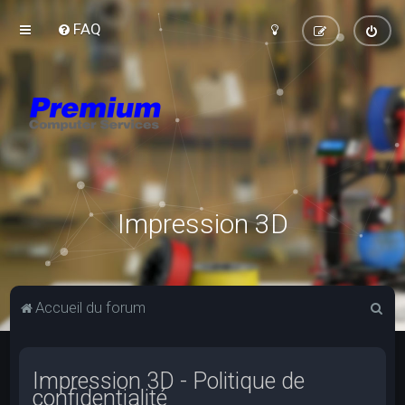
FAQ
Impression 3D
R
Accueil du forum
e
c
Impression 3D - Politique de
h
confidentialité