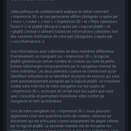
e
r
Cette politique de confidentialité explique en détail comment
c
« Impression 3D » et ses partenaires affiliés (désignés ci-après par
« nous », « notre », « nos », « Impression 3D » et « https://premium-
h
forum.fr ») et phpBB (désigné ci-après par « logiciel phpBB » et
« phpBB Limited ») utilisent toutes les informations collectées lors
e
des sessions d’utilisation de votre part (désignées ci-après par
r
« vos informations »).
Vos informations sont collectées de deux manières différentes.
Premièrement, en naviguant sur « Impression 3D », le logiciel
phpBB génèrera un certain nombre de cookies qui sont de petits
fichiers téléchargés temporairement par le navigateur internet de
votre ordinateur. Les deux premiers cookies ne contiennent qu’un
identifiant utilisateur et un identifiant anonyme de session qui vous
sont automatiquement assignés par le logiciel phpBB. Un troisième
cookie sera créé lors de votre navigation sur les sujets de
« Impression 3D », archivant de ce fait tous les sujets que vous
avez consultés et permettant d’améliorer votre confort de
navigation en tant qu’utilisateur.
Lors de votre navigation sur « Impression 3D », nous pouvons
également créer une quatrième sorte de cookies, externes au
document qui est prévu pour couvrir uniquement les pages créées
par le logiciel phpBB. La seconde manière est de récupérer les
informations que vous nous envoyez et que nous collectons. Ceci