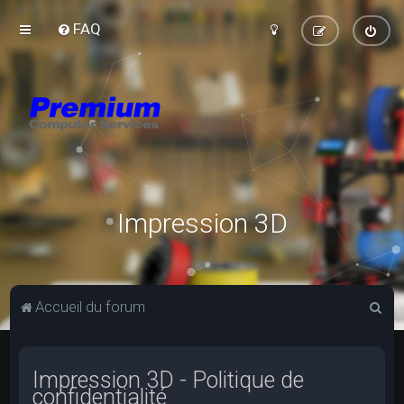
FAQ
Impression 3D
R
Accueil du forum
e
c
Impression 3D - Politique de
h
confidentialité