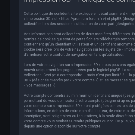
Cette politique de confidentialité explique en détail comment « Impre
« Impression 3D » et « https://premium-forum.fr ») et phpBB (désigné
collectées lors des sessions d’utilisation de votre part (désignées 
Vos informations sont collectées de deux manières différentes. Pr
nombre de cookies qui sont de petits fichiers téléchargés temporai
contiennent qu’un identifiant utilisateur et un identifiant anonym
cookie sera créé lors de votre navigation sur les sujets de « Impre
d’améliorer votre confort de navigation en tant qu’utilisateur.
Lors de votre navigation sur « Impression 3D », nous pouvons éga
couvrir uniquement les pages créées par le logiciel phpBB. La se
collectons. Ceci peut correspondre — mais n’est pas limité à — la p
3D » (désignée ci-après par « votre compte ») et les messages que 
« vos messages »).
Votre compte contiendra au minimum un identifiant unique (désigné
permettant de vous connecter à votre compte (désigné ci-après par
votre compte sur « Impression 3D » sont protégées par les lois de 
informations, en-dehors de votre nom d’utilisateur, de votre mot de
inscription, sont obligatoires ou facultatives, à la seule discréti
votre compte vous souhaitez rendre publiques ou non. De plus, vou
depuis une option disponible sur votre compte.