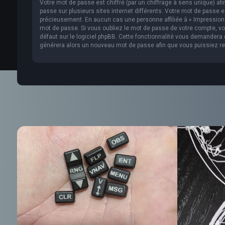
Votre mot de passe est chiffré (par un chiffrage à sens unique) af
passe sur plusieurs sites internet différents. Votre mot de passe 
précieusement. En aucun cas une personne affiliée à « Impression 
mot de passe. Si vous oubliez le mot de passe de votre compte, vou
défaut sur le logiciel phpBB. Cette fonctionnalité vous demandera de
générera alors un nouveau mot de passe afin que vous puissiez re