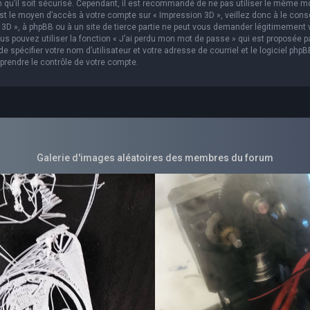
in qu’il soit sécurisé. Cependant, il est recommandé de ne pas utiliser le même m
est le moyen d’accès à votre compte sur « Impression 3D », veillez donc à le con
3D », à phpBB ou à un site de tierce partie ne peut vous demander légitimement 
s pouvez utiliser la fonction « J’ai perdu mon mot de passe » qui est proposée p
 spécifier votre nom d’utilisateur et votre adresse de courriel et le logiciel phpB
prendre le contrôle de votre compte.
Galerie d'images aléatoires des membres du forum