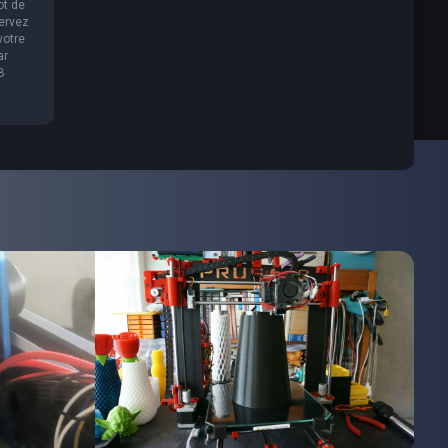
ot de
servez
votre
ar
B