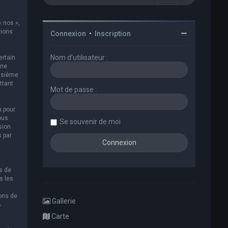
« nos »,
tions
Connexion
•
Inscription
Nom d’utilisateur :
ertain
 ne
oisième
ttant
Mot de passe :
u pour
ous
Se souvenir de moi
sion
s par
s de
s les
ions de
Gallerie
B
Carte