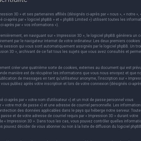
ssion 3D » et ses partenaires affiliés (désignés ci-après par « nous », « notre », 
 ci-après par « logiciel phpBB » et « phpBB Limited ») utilisent toutes les informa
ci-après par « vos informations »).
emièrement, en naviguant sur « Impression 3D », le logiciel phpBB génèrera un c
rement par le navigateur internet de votre ordinateur. Les deux premiers cookies
e de session qui vous sont automatiquement assignés par le logiciel phpBB. Un tr
ssion 3D », archivant de ce fait tous les sujets que vous avez consultés et perme
lement créer une quatrième sorte de cookies, externes au document qui est prév
conde manière est de récupérer les informations que vous nous envoyez et que n
ublication de messages en tant qu’utilisateur anonyme, l’inscription sur « Impres
vous publiez après votre inscription et lors de votre connexion (désignés ci-aprè
 ci-après par « votre nom d’utilisateur ») et un mot de passe personnel vous
 « votre mot de passe ») et une adresse de courriel personnelle. Les information
protection des données applicables dans le pays qui héberge notre serveur. Toute
 passe et de votre adresse de courriel requis par « Impression 3D » durant votre
on de « Impression 3D ». Dans tous les cas, vous pouvez contrôler quelles informat
s pouvez décider de vous abonner ou non à la liste de diffusion du logiciel phpB