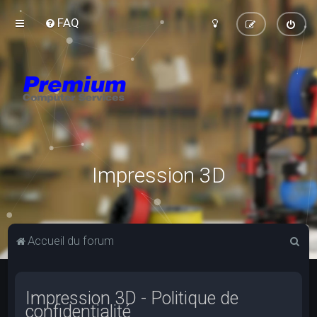
FAQ
Impression 3D
R
Accueil du forum
e
c
Impression 3D - Politique de
h
confidentialité