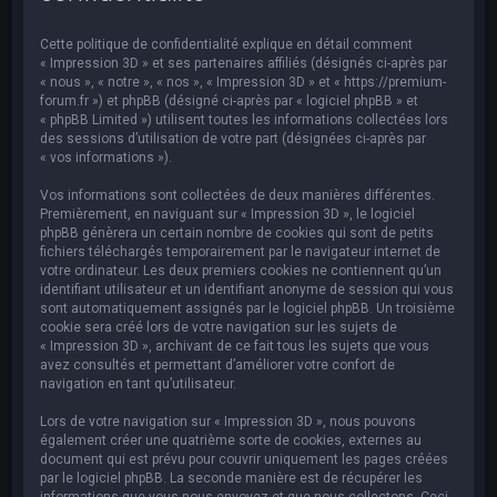
e
r
Cette politique de confidentialité explique en détail comment
c
« Impression 3D » et ses partenaires affiliés (désignés ci-après par
« nous », « notre », « nos », « Impression 3D » et « https://premium-
h
forum.fr ») et phpBB (désigné ci-après par « logiciel phpBB » et
« phpBB Limited ») utilisent toutes les informations collectées lors
e
des sessions d’utilisation de votre part (désignées ci-après par
r
« vos informations »).
Vos informations sont collectées de deux manières différentes.
Premièrement, en naviguant sur « Impression 3D », le logiciel
phpBB génèrera un certain nombre de cookies qui sont de petits
fichiers téléchargés temporairement par le navigateur internet de
votre ordinateur. Les deux premiers cookies ne contiennent qu’un
identifiant utilisateur et un identifiant anonyme de session qui vous
sont automatiquement assignés par le logiciel phpBB. Un troisième
cookie sera créé lors de votre navigation sur les sujets de
« Impression 3D », archivant de ce fait tous les sujets que vous
avez consultés et permettant d’améliorer votre confort de
navigation en tant qu’utilisateur.
Lors de votre navigation sur « Impression 3D », nous pouvons
également créer une quatrième sorte de cookies, externes au
document qui est prévu pour couvrir uniquement les pages créées
par le logiciel phpBB. La seconde manière est de récupérer les
informations que vous nous envoyez et que nous collectons. Ceci