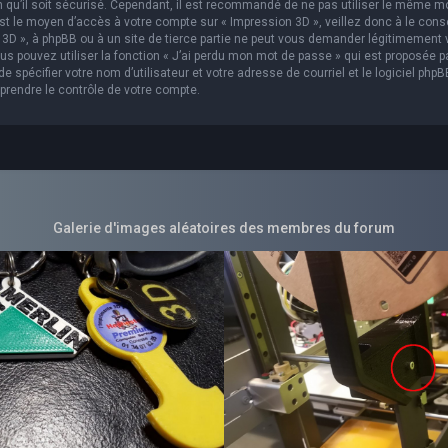
in qu’il soit sécurisé. Cependant, il est recommandé de ne pas utiliser le même m
est le moyen d’accès à votre compte sur « Impression 3D », veillez donc à le con
3D », à phpBB ou à un site de tierce partie ne peut vous demander légitimement 
s pouvez utiliser la fonction « J’ai perdu mon mot de passe » qui est proposée p
 spécifier votre nom d’utilisateur et votre adresse de courriel et le logiciel phpB
prendre le contrôle de votre compte.
Galerie d'images aléatoires des membres du forum