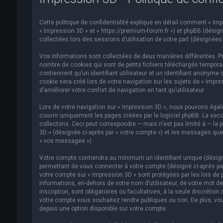
Cette politique de confidentialité explique en détail comment « Impre
« Impression 3D » et « https://premium-forum.fr ») et phpBB (désigné
collectées lors des sessions d’utilisation de votre part (désignées 
Vos informations sont collectées de deux manières différentes. Pr
nombre de cookies qui sont de petits fichiers téléchargés temporai
contiennent qu’un identifiant utilisateur et un identifiant anonym
cookie sera créé lors de votre navigation sur les sujets de « Impre
d’améliorer votre confort de navigation en tant qu’utilisateur.
Lors de votre navigation sur « Impression 3D », nous pouvons éga
couvrir uniquement les pages créées par le logiciel phpBB. La se
collectons. Ceci peut correspondre — mais n’est pas limité à — la p
3D » (désignée ci-après par « votre compte ») et les messages que 
« vos messages »).
Votre compte contiendra au minimum un identifiant unique (désigné
permettant de vous connecter à votre compte (désigné ci-après par
votre compte sur « Impression 3D » sont protégées par les lois de 
informations, en-dehors de votre nom d’utilisateur, de votre mot de
inscription, sont obligatoires ou facultatives, à la seule discréti
votre compte vous souhaitez rendre publiques ou non. De plus, vou
depuis une option disponible sur votre compte.