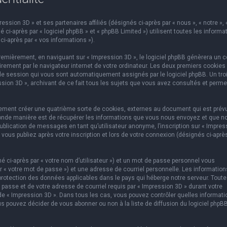
ssion 3D » et ses partenaires affiliés (désignés ci-après par « nous », « notre », 
 ci-après par « logiciel phpBB » et « phpBB Limited ») utilisent toutes les informa
ci-après par « vos informations »).
emièrement, en naviguant sur « Impression 3D », le logiciel phpBB génèrera un c
rement par le navigateur internet de votre ordinateur. Les deux premiers cookies
e de session qui vous sont automatiquement assignés par le logiciel phpBB. Un tr
ssion 3D », archivant de ce fait tous les sujets que vous avez consultés et perme
lement créer une quatrième sorte de cookies, externes au document qui est prév
conde manière est de récupérer les informations que vous nous envoyez et que n
ublication de messages en tant qu’utilisateur anonyme, l’inscription sur « Impres
vous publiez après votre inscription et lors de votre connexion (désignés ci-aprè
 ci-après par « votre nom d’utilisateur ») et un mot de passe personnel vous
 « votre mot de passe ») et une adresse de courriel personnelle. Les information
protection des données applicables dans le pays qui héberge notre serveur. Toute
 passe et de votre adresse de courriel requis par « Impression 3D » durant votre
on de « Impression 3D ». Dans tous les cas, vous pouvez contrôler quelles informat
s pouvez décider de vous abonner ou non à la liste de diffusion du logiciel phpB