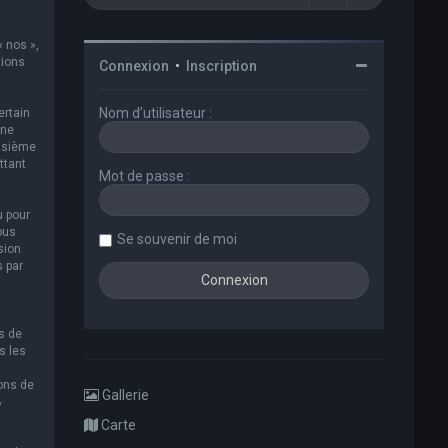
« nos »,
tions
Connexion
•
Inscription
Nom d’utilisateur :
ertain
 ne
oisième
ttant
Mot de passe :
u pour
ous
Se souvenir de moi
sion
s par
s de
s les
ions de
Gallerie
B
Carte