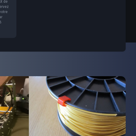
ot de
servez
votre
ar
B