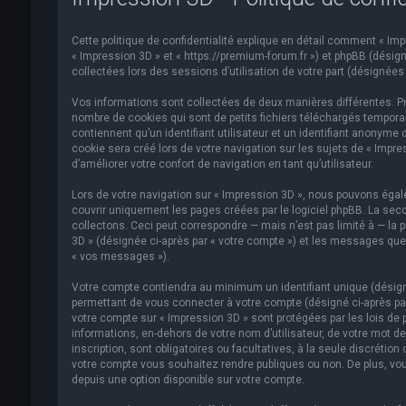
Cette politique de confidentialité explique en détail comment « Impre
« Impression 3D » et « https://premium-forum.fr ») et phpBB (désigné
collectées lors des sessions d’utilisation de votre part (désignées 
Vos informations sont collectées de deux manières différentes. Pr
nombre de cookies qui sont de petits fichiers téléchargés temporai
contiennent qu’un identifiant utilisateur et un identifiant anonym
cookie sera créé lors de votre navigation sur les sujets de « Impre
d’améliorer votre confort de navigation en tant qu’utilisateur.
Lors de votre navigation sur « Impression 3D », nous pouvons éga
couvrir uniquement les pages créées par le logiciel phpBB. La se
collectons. Ceci peut correspondre — mais n’est pas limité à — la p
3D » (désignée ci-après par « votre compte ») et les messages que 
« vos messages »).
Votre compte contiendra au minimum un identifiant unique (désigné
permettant de vous connecter à votre compte (désigné ci-après par
votre compte sur « Impression 3D » sont protégées par les lois de 
informations, en-dehors de votre nom d’utilisateur, de votre mot de
inscription, sont obligatoires ou facultatives, à la seule discréti
votre compte vous souhaitez rendre publiques ou non. De plus, vou
depuis une option disponible sur votre compte.