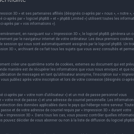
ssion 3D » et ses partenaires affiliés (désignés ci-après par « nous », « notre », 
 ci-après par « logiciel phpBB » et « phpBB Limited ») utilisent toutes les informa
ci-après par « vos informations »).
emièrement, en naviguant sur « Impression 3D », le logiciel phpBB génèrera un c
rement par le navigateur internet de votre ordinateur. Les deux premiers cookies
e de session qui vous sont automatiquement assignés par le logiciel phpBB. Un tr
ssion 3D », archivant de ce fait tous les sujets que vous avez consultés et perme
lement créer une quatrième sorte de cookies, externes au document qui est prév
conde manière est de récupérer les informations que vous nous envoyez et que n
ublication de messages en tant qu’utilisateur anonyme, l’inscription sur « Impres
vous publiez après votre inscription et lors de votre connexion (désignés ci-aprè
 ci-après par « votre nom d’utilisateur ») et un mot de passe personnel vous
 « votre mot de passe ») et une adresse de courriel personnelle. Les information
protection des données applicables dans le pays qui héberge notre serveur. Toute
 passe et de votre adresse de courriel requis par « Impression 3D » durant votre
on de « Impression 3D ». Dans tous les cas, vous pouvez contrôler quelles informat
s pouvez décider de vous abonner ou non à la liste de diffusion du logiciel phpB