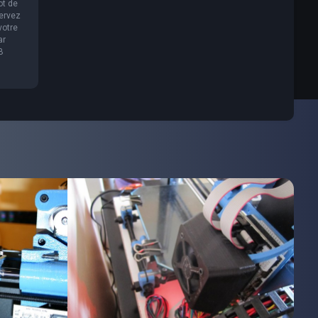
ot de
servez
votre
ar
B