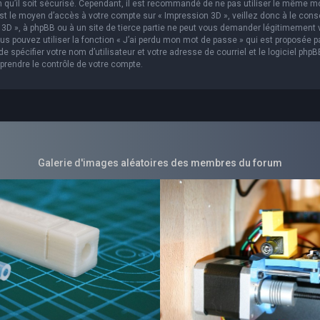
in qu’il soit sécurisé. Cependant, il est recommandé de ne pas utiliser le même m
est le moyen d’accès à votre compte sur « Impression 3D », veillez donc à le con
3D », à phpBB ou à un site de tierce partie ne peut vous demander légitimement 
s pouvez utiliser la fonction « J’ai perdu mon mot de passe » qui est proposée p
 spécifier votre nom d’utilisateur et votre adresse de courriel et le logiciel phpB
prendre le contrôle de votre compte.
Galerie d'images aléatoires des membres du forum