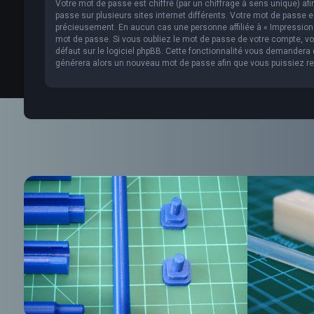
Votre mot de passe est chiffré (par un chiffrage à sens unique) af
passe sur plusieurs sites internet différents. Votre mot de passe 
précieusement. En aucun cas une personne affiliée à « Impression 
mot de passe. Si vous oubliez le mot de passe de votre compte, vou
défaut sur le logiciel phpBB. Cette fonctionnalité vous demandera de
générera alors un nouveau mot de passe afin que vous puissiez re