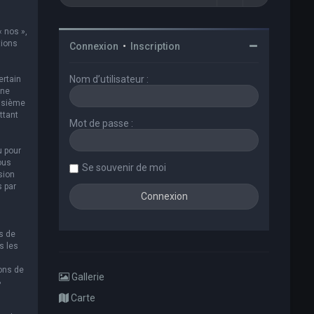
« nos »,
tions
Connexion
•
Inscription
Nom d’utilisateur :
ertain
 ne
oisième
ttant
Mot de passe :
u pour
ous
Se souvenir de moi
sion
s par
s de
s les
ions de
Gallerie
B
Carte