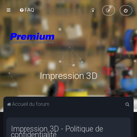
FAQ
Impression 3D
R
Accueil du forum
e
c
Impression 3D - Politique de
h
confidentialité