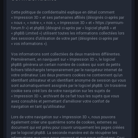
e
r
Cette politique de confidentialité explique en détail comment
c
« Impression 3D » et ses partenaires affiliés (désignés ci-après par
« nous », « notre », « nos », « Impression 3D » et « https://premium-
h
forum.fr ») et phpBB (désigné ci-après par « logiciel phpBB » et
« phpBB Limited ») utilisent toutes les informations collectées lors
e
des sessions d’utilisation de votre part (désignées ci-après par
r
« vos informations »).
Vos informations sont collectées de deux manières différentes.
Premièrement, en naviguant sur « Impression 3D », le logiciel
phpBB génèrera un certain nombre de cookies qui sont de petits
fichiers téléchargés temporairement par le navigateur internet de
votre ordinateur. Les deux premiers cookies ne contiennent qu’un
identifiant utilisateur et un identifiant anonyme de session qui vous
sont automatiquement assignés par le logiciel phpBB. Un troisième
cookie sera créé lors de votre navigation sur les sujets de
« Impression 3D », archivant de ce fait tous les sujets que vous
avez consultés et permettant d’améliorer votre confort de
navigation en tant qu’utilisateur.
Lors de votre navigation sur « Impression 3D », nous pouvons
également créer une quatrième sorte de cookies, externes au
document qui est prévu pour couvrir uniquement les pages créées
par le logiciel phpBB. La seconde manière est de récupérer les
informations que vous nous envoyez et que nous collectons. Ceci