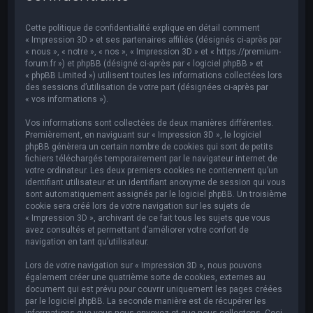
e
r
Cette politique de confidentialité explique en détail comment
c
« Impression 3D » et ses partenaires affiliés (désignés ci-après par
« nous », « notre », « nos », « Impression 3D » et « https://premium-
h
forum.fr ») et phpBB (désigné ci-après par « logiciel phpBB » et
« phpBB Limited ») utilisent toutes les informations collectées lors
e
des sessions d’utilisation de votre part (désignées ci-après par
r
« vos informations »).
Vos informations sont collectées de deux manières différentes.
Premièrement, en naviguant sur « Impression 3D », le logiciel
phpBB génèrera un certain nombre de cookies qui sont de petits
fichiers téléchargés temporairement par le navigateur internet de
votre ordinateur. Les deux premiers cookies ne contiennent qu’un
identifiant utilisateur et un identifiant anonyme de session qui vous
sont automatiquement assignés par le logiciel phpBB. Un troisième
cookie sera créé lors de votre navigation sur les sujets de
« Impression 3D », archivant de ce fait tous les sujets que vous
avez consultés et permettant d’améliorer votre confort de
navigation en tant qu’utilisateur.
Lors de votre navigation sur « Impression 3D », nous pouvons
également créer une quatrième sorte de cookies, externes au
document qui est prévu pour couvrir uniquement les pages créées
par le logiciel phpBB. La seconde manière est de récupérer les
informations que vous nous envoyez et que nous collectons. Ceci