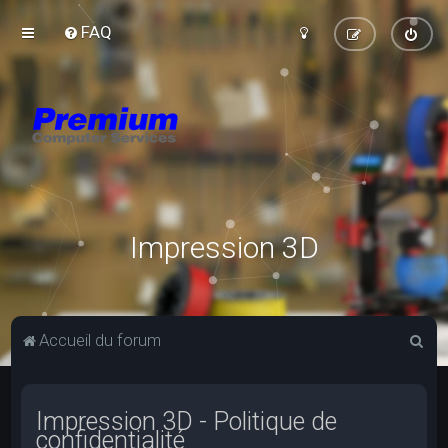
FAQ
Impression 3D
R
Accueil du forum
e
c
Impression 3D - Politique de
h
confidentialité