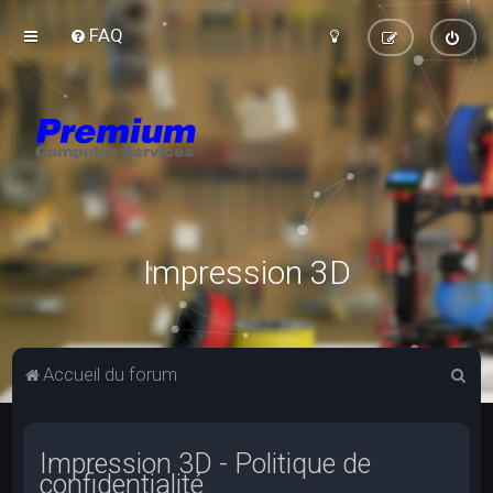
FAQ
Impression 3D
R
Accueil du forum
e
c
Impression 3D - Politique de
h
confidentialité