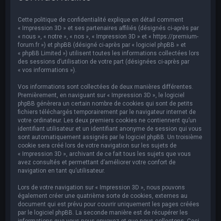
e
r
Cette politique de confidentialité explique en détail comment
c
« Impression 3D » et ses partenaires affiliés (désignés ci-après par
« nous », « notre », « nos », « Impression 3D » et « https://premium-
h
forum.fr ») et phpBB (désigné ci-après par « logiciel phpBB » et
« phpBB Limited ») utilisent toutes les informations collectées lors
e
des sessions d’utilisation de votre part (désignées ci-après par
r
« vos informations »).
Vos informations sont collectées de deux manières différentes.
Premièrement, en naviguant sur « Impression 3D », le logiciel
phpBB génèrera un certain nombre de cookies qui sont de petits
fichiers téléchargés temporairement par le navigateur internet de
votre ordinateur. Les deux premiers cookies ne contiennent qu’un
identifiant utilisateur et un identifiant anonyme de session qui vous
sont automatiquement assignés par le logiciel phpBB. Un troisième
cookie sera créé lors de votre navigation sur les sujets de
« Impression 3D », archivant de ce fait tous les sujets que vous
avez consultés et permettant d’améliorer votre confort de
navigation en tant qu’utilisateur.
Lors de votre navigation sur « Impression 3D », nous pouvons
également créer une quatrième sorte de cookies, externes au
document qui est prévu pour couvrir uniquement les pages créées
par le logiciel phpBB. La seconde manière est de récupérer les
informations que vous nous envoyez et que nous collectons. Ceci