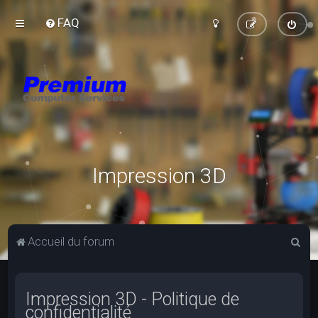
FAQ
Impression 3D
R
Accueil du forum
e
c
Impression 3D - Politique de
h
confidentialité