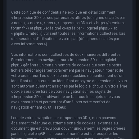
e
r
Cette politique de confidentialité explique en détail comment
c
« Impression 3D » et ses partenaires affiliés (désignés ci-après par
« nous », « notre », « nos », « Impression 3D » et « https://premium-
h
forum.fr ») et phpBB (désigné ci-après par « logiciel phpBB » et
« phpBB Limited ») utilisent toutes les informations collectées lors
e
des sessions d’utilisation de votre part (désignées ci-après par
r
« vos informations »).
Vos informations sont collectées de deux manières différentes.
Premièrement, en naviguant sur « Impression 3D », le logiciel
phpBB génèrera un certain nombre de cookies qui sont de petits
fichiers téléchargés temporairement par le navigateur internet de
votre ordinateur. Les deux premiers cookies ne contiennent qu’un
identifiant utilisateur et un identifiant anonyme de session qui vous
sont automatiquement assignés par le logiciel phpBB. Un troisième
cookie sera créé lors de votre navigation sur les sujets de
« Impression 3D », archivant de ce fait tous les sujets que vous
avez consultés et permettant d’améliorer votre confort de
navigation en tant qu’utilisateur.
Lors de votre navigation sur « Impression 3D », nous pouvons
également créer une quatrième sorte de cookies, externes au
document qui est prévu pour couvrir uniquement les pages créées
par le logiciel phpBB. La seconde manière est de récupérer les
informations que vous nous envoyez et que nous collectons. Ceci