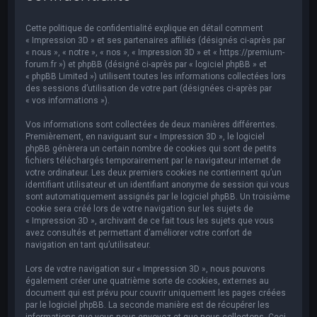
e
r
Cette politique de confidentialité explique en détail comment
c
« Impression 3D » et ses partenaires affiliés (désignés ci-après par
« nous », « notre », « nos », « Impression 3D » et « https://premium-
h
forum.fr ») et phpBB (désigné ci-après par « logiciel phpBB » et
« phpBB Limited ») utilisent toutes les informations collectées lors
e
des sessions d’utilisation de votre part (désignées ci-après par
r
« vos informations »).
Vos informations sont collectées de deux manières différentes.
Premièrement, en naviguant sur « Impression 3D », le logiciel
phpBB génèrera un certain nombre de cookies qui sont de petits
fichiers téléchargés temporairement par le navigateur internet de
votre ordinateur. Les deux premiers cookies ne contiennent qu’un
identifiant utilisateur et un identifiant anonyme de session qui vous
sont automatiquement assignés par le logiciel phpBB. Un troisième
cookie sera créé lors de votre navigation sur les sujets de
« Impression 3D », archivant de ce fait tous les sujets que vous
avez consultés et permettant d’améliorer votre confort de
navigation en tant qu’utilisateur.
Lors de votre navigation sur « Impression 3D », nous pouvons
également créer une quatrième sorte de cookies, externes au
document qui est prévu pour couvrir uniquement les pages créées
par le logiciel phpBB. La seconde manière est de récupérer les
informations que vous nous envoyez et que nous collectons. Ceci