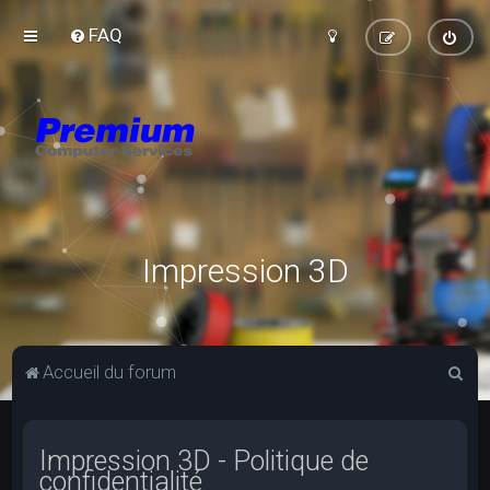
FAQ
Impression 3D
R
Accueil du forum
e
c
Impression 3D - Politique de
h
confidentialité