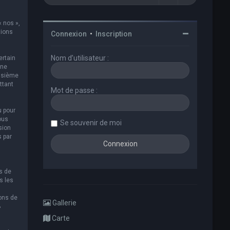
« nos »,
tions
Connexion
•
Inscription
Nom d’utilisateur :
ertain
 ne
oisième
ttant
Mot de passe :
u pour
ous
Se souvenir de moi
sion
s par
s de
s les
ions de
Gallerie
B
Carte