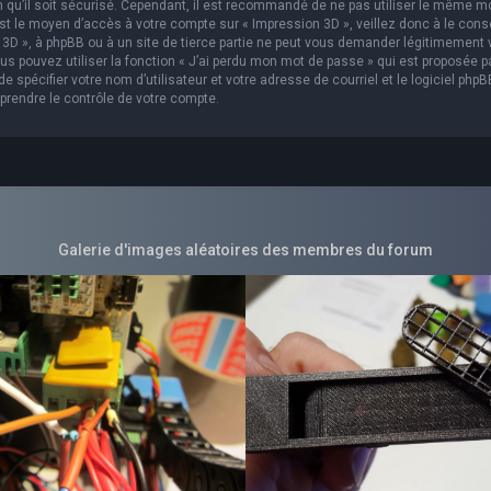
in qu’il soit sécurisé. Cependant, il est recommandé de ne pas utiliser le même m
est le moyen d’accès à votre compte sur « Impression 3D », veillez donc à le con
3D », à phpBB ou à un site de tierce partie ne peut vous demander légitimement 
s pouvez utiliser la fonction « J’ai perdu mon mot de passe » qui est proposée p
 spécifier votre nom d’utilisateur et votre adresse de courriel et le logiciel phpB
prendre le contrôle de votre compte.
Galerie d'images aléatoires des membres du forum