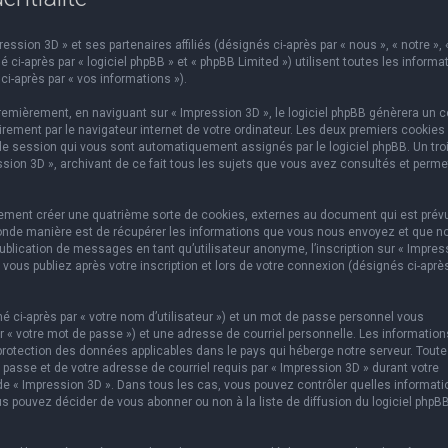
ssion 3D » et ses partenaires affiliés (désignés ci-après par « nous », « notre », 
 ci-après par « logiciel phpBB » et « phpBB Limited ») utilisent toutes les informa
ci-après par « vos informations »).
emièrement, en naviguant sur « Impression 3D », le logiciel phpBB génèrera un c
rement par le navigateur internet de votre ordinateur. Les deux premiers cookies
e de session qui vous sont automatiquement assignés par le logiciel phpBB. Un tr
ssion 3D », archivant de ce fait tous les sujets que vous avez consultés et perme
lement créer une quatrième sorte de cookies, externes au document qui est prév
conde manière est de récupérer les informations que vous nous envoyez et que n
ublication de messages en tant qu’utilisateur anonyme, l’inscription sur « Impres
vous publiez après votre inscription et lors de votre connexion (désignés ci-aprè
 ci-après par « votre nom d’utilisateur ») et un mot de passe personnel vous
 « votre mot de passe ») et une adresse de courriel personnelle. Les information
protection des données applicables dans le pays qui héberge notre serveur. Toute
 passe et de votre adresse de courriel requis par « Impression 3D » durant votre
on de « Impression 3D ». Dans tous les cas, vous pouvez contrôler quelles informat
s pouvez décider de vous abonner ou non à la liste de diffusion du logiciel phpB