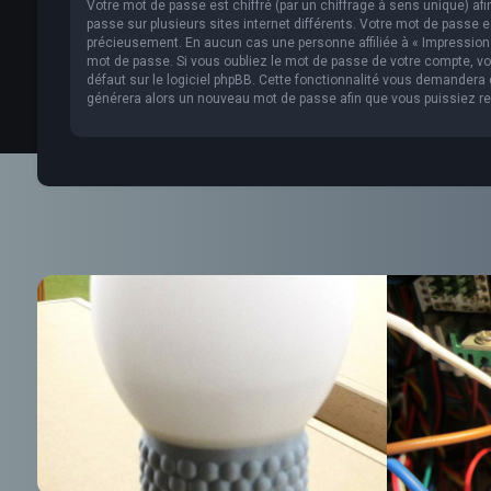
Votre mot de passe est chiffré (par un chiffrage à sens unique) af
passe sur plusieurs sites internet différents. Votre mot de passe 
précieusement. En aucun cas une personne affiliée à « Impression 
mot de passe. Si vous oubliez le mot de passe de votre compte, vou
défaut sur le logiciel phpBB. Cette fonctionnalité vous demandera de
générera alors un nouveau mot de passe afin que vous puissiez re