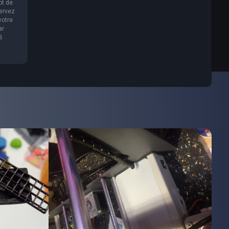
ot de
servez
votre
ar
B