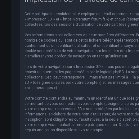
Cette politique de confidentialité explique en détail comment « Impre
« Impression 3D » et « https://premium-forum.fr ») et phpBB (désigné
collectées lors des sessions d’utilisation de votre part (désignées 
Vos informations sont collectées de deux manières différentes. Pr
nombre de cookies qui sont de petits fichiers téléchargés temporai
contiennent qu’un identifiant utilisateur et un identifiant anonym
cookie sera créé lors de votre navigation sur les sujets de « Impre
d’améliorer votre confort de navigation en tant qu’utilisateur.
Lors de votre navigation sur « Impression 3D », nous pouvons éga
couvrir uniquement les pages créées par le logiciel phpBB. La se
collectons. Ceci peut correspondre — mais n’est pas limité à — la p
3D » (désignée ci-après par « votre compte ») et les messages que 
« vos messages »).
Votre compte contiendra au minimum un identifiant unique (désigné
permettant de vous connecter à votre compte (désigné ci-après par
votre compte sur « Impression 3D » sont protégées par les lois de 
informations, en-dehors de votre nom d’utilisateur, de votre mot de
inscription, sont obligatoires ou facultatives, à la seule discréti
votre compte vous souhaitez rendre publiques ou non. De plus, vou
depuis une option disponible sur votre compte.