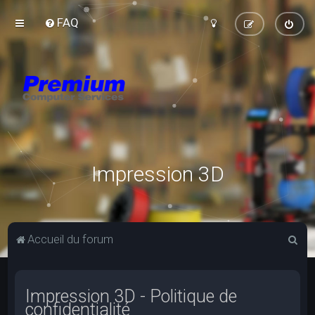
FAQ
Impression 3D
R
Accueil du forum
e
c
Impression 3D - Politique de
h
confidentialité