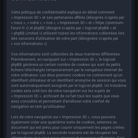
e
r
Cette politique de confidentialité explique en détail comment
c
« Impression 3D » et ses partenaires affiliés (désignés ci-après par
« nous », « notre », « nos », « Impression 3D » et « https://premium-
h
forum.fr ») et phpBB (désigné ci-après par « logiciel phpBB » et
« phpBB Limited ») utilisent toutes les informations collectées lors
e
des sessions d’utilisation de votre part (désignées ci-après par
r
« vos informations »).
Vos informations sont collectées de deux manières différentes.
Premièrement, en naviguant sur « Impression 3D », le logiciel
phpBB génèrera un certain nombre de cookies qui sont de petits
fichiers téléchargés temporairement par le navigateur internet de
votre ordinateur. Les deux premiers cookies ne contiennent qu’un
identifiant utilisateur et un identifiant anonyme de session qui vous
sont automatiquement assignés par le logiciel phpBB. Un troisième
cookie sera créé lors de votre navigation sur les sujets de
« Impression 3D », archivant de ce fait tous les sujets que vous
avez consultés et permettant d’améliorer votre confort de
navigation en tant qu’utilisateur.
Lors de votre navigation sur « Impression 3D », nous pouvons
également créer une quatrième sorte de cookies, externes au
document qui est prévu pour couvrir uniquement les pages créées
par le logiciel phpBB. La seconde manière est de récupérer les
informations que vous nous envoyez et que nous collectons. Ceci