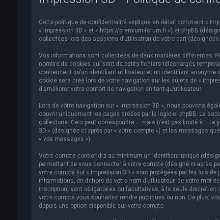
Cette politique de confidentialité explique en détail comment « Impre
« Impression 3D » et « https://premium-forum.fr ») et phpBB (désigné
collectées lors des sessions d’utilisation de votre part (désignées 
Vos informations sont collectées de deux manières différentes. Pr
nombre de cookies qui sont de petits fichiers téléchargés temporai
contiennent qu’un identifiant utilisateur et un identifiant anonym
cookie sera créé lors de votre navigation sur les sujets de « Impre
d’améliorer votre confort de navigation en tant qu’utilisateur.
Lors de votre navigation sur « Impression 3D », nous pouvons éga
couvrir uniquement les pages créées par le logiciel phpBB. La se
collectons. Ceci peut correspondre — mais n’est pas limité à — la p
3D » (désignée ci-après par « votre compte ») et les messages que 
« vos messages »).
Votre compte contiendra au minimum un identifiant unique (désigné
permettant de vous connecter à votre compte (désigné ci-après par
votre compte sur « Impression 3D » sont protégées par les lois de 
informations, en-dehors de votre nom d’utilisateur, de votre mot de
inscription, sont obligatoires ou facultatives, à la seule discréti
votre compte vous souhaitez rendre publiques ou non. De plus, vou
depuis une option disponible sur votre compte.