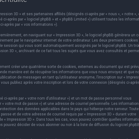
ssion 3D » et ses partenaires affiliés (désignés ci-après par « nous », « notre », 
 ci-après par « logiciel phpBB » et « phpBB Limited ») utilisent toutes les informa
ci-après par « vos informations »).
emièrement, en naviguant sur « Impression 3D », le logiciel phpBB génèrera un c
rement par le navigateur internet de votre ordinateur. Les deux premiers cookies
e de session qui vous sont automatiquement assignés par le logiciel phpBB. Un tr
ssion 3D », archivant de ce fait tous les sujets que vous avez consultés et perme
lement créer une quatrième sorte de cookies, externes au document qui est prév
conde manière est de récupérer les informations que vous nous envoyez et que n
ublication de messages en tant qu’utilisateur anonyme, l’inscription sur « Impres
vous publiez après votre inscription et lors de votre connexion (désignés ci-aprè
 ci-après par « votre nom d’utilisateur ») et un mot de passe personnel vous
 « votre mot de passe ») et une adresse de courriel personnelle. Les information
protection des données applicables dans le pays qui héberge notre serveur. Toute
 passe et de votre adresse de courriel requis par « Impression 3D » durant votre
on de « Impression 3D ». Dans tous les cas, vous pouvez contrôler quelles informat
s pouvez décider de vous abonner ou non à la liste de diffusion du logiciel phpB