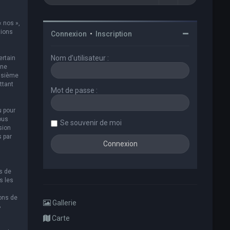
« nos »,
tions
Connexion
•
Inscription
Nom d’utilisateur :
ertain
 ne
oisième
ttant
Mot de passe :
u pour
ous
Se souvenir de moi
sion
s par
s de
s les
ions de
Gallerie
B
Carte