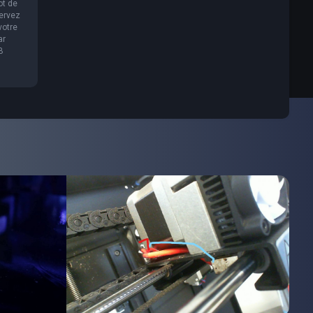
ot de
servez
votre
ar
B