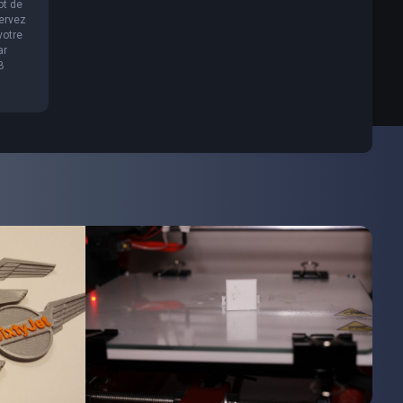
ot de
servez
votre
ar
B