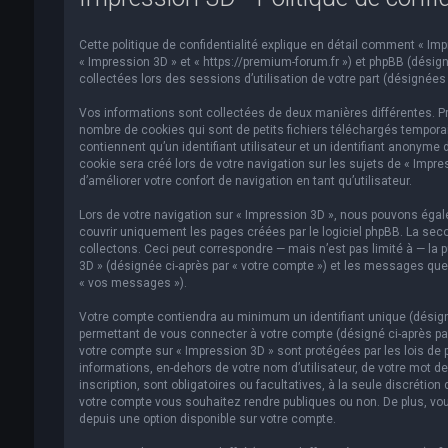
Cette politique de confidentialité explique en détail comment « Impre
« Impression 3D » et « https://premium-forum.fr ») et phpBB (désigné
collectées lors des sessions d’utilisation de votre part (désignées 
Vos informations sont collectées de deux manières différentes. Pr
nombre de cookies qui sont de petits fichiers téléchargés temporai
contiennent qu’un identifiant utilisateur et un identifiant anonym
cookie sera créé lors de votre navigation sur les sujets de « Impre
d’améliorer votre confort de navigation en tant qu’utilisateur.
Lors de votre navigation sur « Impression 3D », nous pouvons éga
couvrir uniquement les pages créées par le logiciel phpBB. La se
collectons. Ceci peut correspondre — mais n’est pas limité à — la p
3D » (désignée ci-après par « votre compte ») et les messages que 
« vos messages »).
Votre compte contiendra au minimum un identifiant unique (désigné
permettant de vous connecter à votre compte (désigné ci-après par
votre compte sur « Impression 3D » sont protégées par les lois de 
informations, en-dehors de votre nom d’utilisateur, de votre mot de
inscription, sont obligatoires ou facultatives, à la seule discréti
votre compte vous souhaitez rendre publiques ou non. De plus, vou
depuis une option disponible sur votre compte.