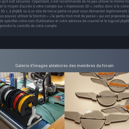
in qu’il soit sécurisé. Cependant, il est recommandé de ne pas utiliser le même m
est le moyen d’accès à votre compte sur « Impression 3D », veillez donc à le con
3D », à phpBB ou à un site de tierce partie ne peut vous demander légitimement 
s pouvez utiliser la fonction « J’ai perdu mon mot de passe » qui est proposée p
 spécifier votre nom d’utilisateur et votre adresse de courriel et le logiciel phpB
prendre le contrôle de votre compte.
Galerie d'images aléatoires des membres du forum