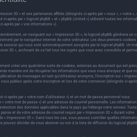
ssion 3D » et ses partenaires affiliés (désignés ci-après par « nous », « notre », 
 ci-après par « logiciel phpBB » et « phpBB Limited ») utilisent toutes les informa
ci-après par « vos informations »).
emièrement, en naviguant sur « Impression 3D », le logiciel phpBB génèrera un c
rement par le navigateur internet de votre ordinateur. Les deux premiers cookies
e de session qui vous sont automatiquement assignés par le logiciel phpBB. Un tr
ssion 3D », archivant de ce fait tous les sujets que vous avez consultés et perme
lement créer une quatrième sorte de cookies, externes au document qui est prév
conde manière est de récupérer les informations que vous nous envoyez et que n
ublication de messages en tant qu’utilisateur anonyme, l’inscription sur « Impres
vous publiez après votre inscription et lors de votre connexion (désignés ci-aprè
 ci-après par « votre nom d’utilisateur ») et un mot de passe personnel vous
 « votre mot de passe ») et une adresse de courriel personnelle. Les information
protection des données applicables dans le pays qui héberge notre serveur. Toute
 passe et de votre adresse de courriel requis par « Impression 3D » durant votre
on de « Impression 3D ». Dans tous les cas, vous pouvez contrôler quelles informat
s pouvez décider de vous abonner ou non à la liste de diffusion du logiciel phpB