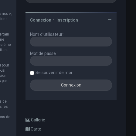
« nos »,
tions
Connexion
•
Inscription
Nom d’utilisateur :
ertain
 ne
oisième
ttant
Mot de passe :
u pour
ous
Se souvenir de moi
sion
s par
s de
s les
ions de
Gallerie
B
Carte