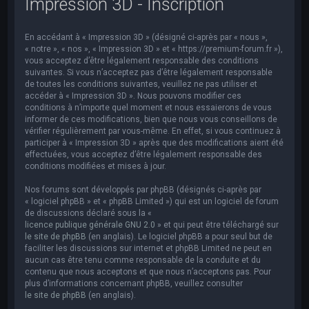
Impression 3D - Inscription
e
r
En accédant à « Impression 3D » (désigné ci-après par « nous »,
c
« notre », « nos », « Impression 3D » et « https://premium-forum.fr »),
h
vous acceptez d’être légalement responsable des conditions
suivantes. Si vous n’acceptez pas d’être légalement responsable
e
de toutes les conditions suivantes, veuillez ne pas utiliser et
accéder à « Impression 3D ». Nous pouvons modifier ces
r
conditions à n’importe quel moment et nous essaierons de vous
informer de ces modifications, bien que nous vous conseillons de
vérifier régulièrement par vous-même. En effet, si vous continuez à
participer à « Impression 3D » après que des modifications aient été
effectuées, vous acceptez d’être légalement responsable des
conditions modifiées et mises à jour.
Nos forums sont développés par phpBB (désignés ci-après par
« logiciel phpBB » et « phpBB Limited ») qui est un logiciel de forum
de discussions déclaré sous la «
licence publique générale GNU 2.0
» et qui peut être téléchargé sur
le site de phpBB
(en anglais). Le logiciel phpBB a pour seul but de
faciliter les discussions sur internet et phpBB Limited ne peut en
aucun cas être tenu comme responsable de la conduite et du
contenu que nous acceptons et que nous n’acceptons pas. Pour
plus d’informations concernant phpBB, veuillez consulter
le site de phpBB
(en anglais).