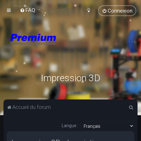
FAQ
Connexion
Impression 3D
R
Accueil du forum
e
c
Langue :
h