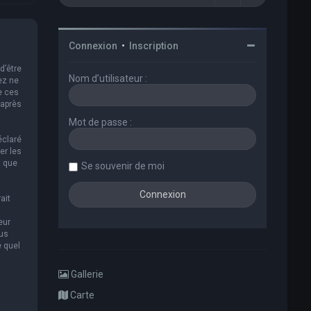
Connexion
•
Inscription
d’être
Nom d’utilisateur :
ez ne
e ces
 après
Mot de passe :
éclaré
er les
t que
Se souvenir de moi
ait
eur
ous
e quel
Gallerie
Carte