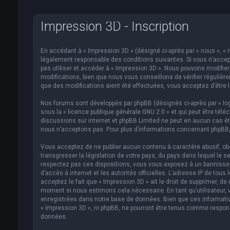
Impression 3D - Inscription
En accédant à « Impression 3D » (désigné ci-après par « nous », « n
légalement responsable des conditions suivantes. Si vous n’accept
pas utiliser et accéder à « Impression 3D ». Nous pouvons modifi
modifications, bien que nous vous conseillons de vérifier régulièr
que des modifications aient été effectuées, vous acceptez d’être 
Nos forums sont développés par phpBB (désignés ci-après par « logi
sous la «
licence publique générale GNU 2.0
» et qui peut être télé
discussions sur internet et phpBB Limited ne peut en aucun cas 
nous n’acceptons pas. Pour plus d’informations concernant phpBB,
Vous acceptez de ne publier aucun contenu à caractère abusif, obs
transgresser la législation de votre pays, du pays dans lequel le s
respectez pas ces dispositions, vous vous exposez à un bannissemen
d’accès à internet et les autorités officielles. L’adresse IP de to
acceptez le fait que « Impression 3D » ait le droit de supprimer, de
moment si nous estimons cela nécessaire. En tant qu’utilisateur,
enregistrées dans notre base de données. Bien que ces informatio
« Impression 3D », ni phpBB, ne pourront être tenus comme respon
données.