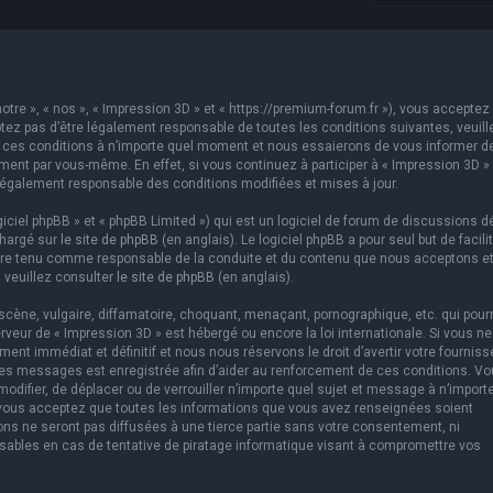
otre », « nos », « Impression 3D » et « https://premium-forum.fr »), vous acceptez 
ez pas d’être légalement responsable de toutes les conditions suivantes, veuill
er ces conditions à n’importe quel moment et nous essaierons de vous informer d
ement par vous-même. En effet, si vous continuez à participer à « Impression 3D »
légalement responsable des conditions modifiées et mises à jour.
ciel phpBB » et « phpBB Limited ») qui est un logiciel de forum de discussions d
chargé sur
le site de phpBB
(en anglais). Le logiciel phpBB a pour seul but de facilit
être tenu comme responsable de la conduite et du contenu que nous acceptons e
 veuillez consulter
le site de phpBB
(en anglais).
cène, vulgaire, diffamatoire, choquant, menaçant, pornographique, etc. qui pourr
erveur de « Impression 3D » est hébergé ou encore la loi internationale. Si vous ne
t immédiat et définitif et nous nous réservons le droit d’avertir votre fourniss
us les messages est enregistrée afin d’aider au renforcement de ces conditions. V
 modifier, de déplacer ou de verrouiller n’importe quel sujet et message à n’import
 vous acceptez que toutes les informations que vous avez renseignées soient
ns ne seront pas diffusées à une tierce partie sans votre consentement, ni
sables en cas de tentative de piratage informatique visant à compromettre vos