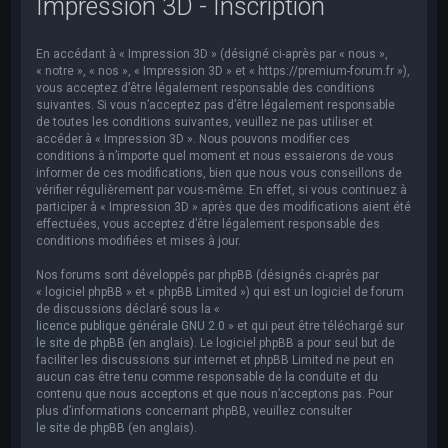
Impression 3D - Inscription
e
r
En accédant à « Impression 3D » (désigné ci-après par « nous »,
c
« notre », « nos », « Impression 3D » et « https://premium-forum.fr »),
h
vous acceptez d’être légalement responsable des conditions
suivantes. Si vous n’acceptez pas d’être légalement responsable
e
de toutes les conditions suivantes, veuillez ne pas utiliser et
accéder à « Impression 3D ». Nous pouvons modifier ces
r
conditions à n’importe quel moment et nous essaierons de vous
informer de ces modifications, bien que nous vous conseillons de
vérifier régulièrement par vous-même. En effet, si vous continuez à
participer à « Impression 3D » après que des modifications aient été
effectuées, vous acceptez d’être légalement responsable des
conditions modifiées et mises à jour.
Nos forums sont développés par phpBB (désignés ci-après par
« logiciel phpBB » et « phpBB Limited ») qui est un logiciel de forum
de discussions déclaré sous la «
licence publique générale GNU 2.0
» et qui peut être téléchargé sur
le site de phpBB
(en anglais). Le logiciel phpBB a pour seul but de
faciliter les discussions sur internet et phpBB Limited ne peut en
aucun cas être tenu comme responsable de la conduite et du
contenu que nous acceptons et que nous n’acceptons pas. Pour
plus d’informations concernant phpBB, veuillez consulter
le site de phpBB
(en anglais).