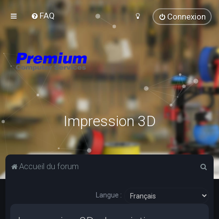
FAQ
Connexion
Impression 3D
R
Accueil du forum
e
c
Langue :
h