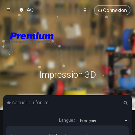
FAQ
Connexion
Impression 3D
R
Accueil du forum
e
c
Langue :
h