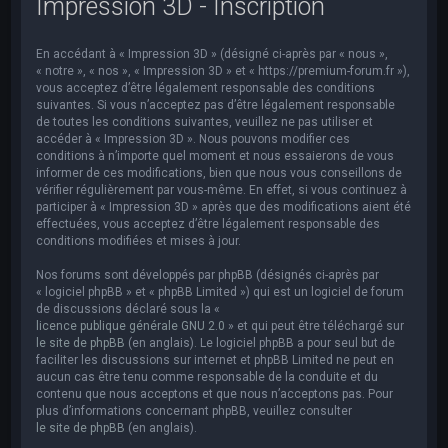
Impression 3D - Inscription
e
r
En accédant à « Impression 3D » (désigné ci-après par « nous »,
c
« notre », « nos », « Impression 3D » et « https://premium-forum.fr »),
h
vous acceptez d’être légalement responsable des conditions
suivantes. Si vous n’acceptez pas d’être légalement responsable
e
de toutes les conditions suivantes, veuillez ne pas utiliser et
accéder à « Impression 3D ». Nous pouvons modifier ces
r
conditions à n’importe quel moment et nous essaierons de vous
informer de ces modifications, bien que nous vous conseillons de
vérifier régulièrement par vous-même. En effet, si vous continuez à
participer à « Impression 3D » après que des modifications aient été
effectuées, vous acceptez d’être légalement responsable des
conditions modifiées et mises à jour.
Nos forums sont développés par phpBB (désignés ci-après par
« logiciel phpBB » et « phpBB Limited ») qui est un logiciel de forum
de discussions déclaré sous la «
licence publique générale GNU 2.0
» et qui peut être téléchargé sur
le site de phpBB
(en anglais). Le logiciel phpBB a pour seul but de
faciliter les discussions sur internet et phpBB Limited ne peut en
aucun cas être tenu comme responsable de la conduite et du
contenu que nous acceptons et que nous n’acceptons pas. Pour
plus d’informations concernant phpBB, veuillez consulter
le site de phpBB
(en anglais).