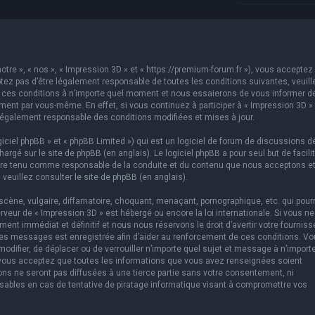
otre », « nos », « Impression 3D » et « https://premium-forum.fr »), vous acceptez 
ez pas d’être légalement responsable de toutes les conditions suivantes, veuill
er ces conditions à n’importe quel moment et nous essaierons de vous informer d
ement par vous-même. En effet, si vous continuez à participer à « Impression 3D »
légalement responsable des conditions modifiées et mises à jour.
ciel phpBB » et « phpBB Limited ») qui est un logiciel de forum de discussions d
chargé sur
le site de phpBB
(en anglais). Le logiciel phpBB a pour seul but de facilit
être tenu comme responsable de la conduite et du contenu que nous acceptons e
 veuillez consulter
le site de phpBB
(en anglais).
cène, vulgaire, diffamatoire, choquant, menaçant, pornographique, etc. qui pourr
erveur de « Impression 3D » est hébergé ou encore la loi internationale. Si vous ne
t immédiat et définitif et nous nous réservons le droit d’avertir votre fourniss
us les messages est enregistrée afin d’aider au renforcement de ces conditions. V
 modifier, de déplacer ou de verrouiller n’importe quel sujet et message à n’import
 vous acceptez que toutes les informations que vous avez renseignées soient
ns ne seront pas diffusées à une tierce partie sans votre consentement, ni
sables en cas de tentative de piratage informatique visant à compromettre vos