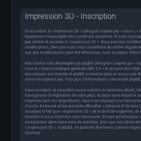
Impression 3D - Inscription
En accédant à « Impression 3D » (désigné ci-après par « nous », « n
légalement responsable des conditions suivantes. Si vous n’accept
pas utiliser et accéder à « Impression 3D ». Nous pouvons modifi
modifications, bien que nous vous conseillons de vérifier régulièr
que des modifications aient été effectuées, vous acceptez d’être 
Nos forums sont développés par phpBB (désignés ci-après par « logi
sous la «
licence publique générale GNU 2.0
» et qui peut être télé
discussions sur internet et phpBB Limited ne peut en aucun cas 
nous n’acceptons pas. Pour plus d’informations concernant phpBB,
Vous acceptez de ne publier aucun contenu à caractère abusif, obs
transgresser la législation de votre pays, du pays dans lequel le s
respectez pas ces dispositions, vous vous exposez à un bannissemen
d’accès à internet et les autorités officielles. L’adresse IP de to
acceptez le fait que « Impression 3D » ait le droit de supprimer, de
moment si nous estimons cela nécessaire. En tant qu’utilisateur,
enregistrées dans notre base de données. Bien que ces informatio
« Impression 3D », ni phpBB, ne pourront être tenus comme respon
données.