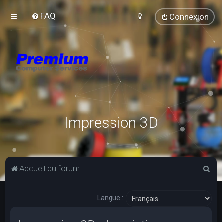
FAQ
Connexion
Impression 3D
R
Accueil du forum
e
c
Langue :
h