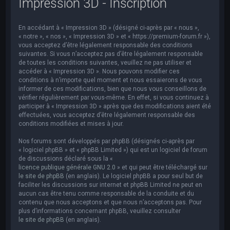
Impression 3D - Inscription
e
r
En accédant à « Impression 3D » (désigné ci-après par « nous »,
c
« notre », « nos », « Impression 3D » et « https://premium-forum.fr »),
h
vous acceptez d’être légalement responsable des conditions
suivantes. Si vous n’acceptez pas d’être légalement responsable
e
de toutes les conditions suivantes, veuillez ne pas utiliser et
accéder à « Impression 3D ». Nous pouvons modifier ces
r
conditions à n’importe quel moment et nous essaierons de vous
informer de ces modifications, bien que nous vous conseillons de
vérifier régulièrement par vous-même. En effet, si vous continuez à
participer à « Impression 3D » après que des modifications aient été
effectuées, vous acceptez d’être légalement responsable des
conditions modifiées et mises à jour.
Nos forums sont développés par phpBB (désignés ci-après par
« logiciel phpBB » et « phpBB Limited ») qui est un logiciel de forum
de discussions déclaré sous la «
licence publique générale GNU 2.0
» et qui peut être téléchargé sur
le site de phpBB
(en anglais). Le logiciel phpBB a pour seul but de
faciliter les discussions sur internet et phpBB Limited ne peut en
aucun cas être tenu comme responsable de la conduite et du
contenu que nous acceptons et que nous n’acceptons pas. Pour
plus d’informations concernant phpBB, veuillez consulter
le site de phpBB
(en anglais).