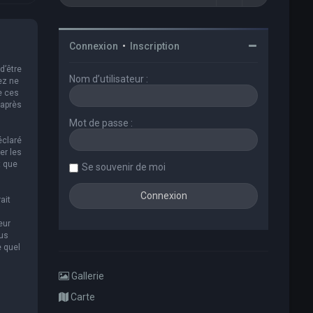
Connexion
•
Inscription
d’être
Nom d’utilisateur :
ez ne
e ces
 après
Mot de passe :
éclaré
er les
t que
Se souvenir de moi
ait
eur
ous
e quel
Gallerie
Carte