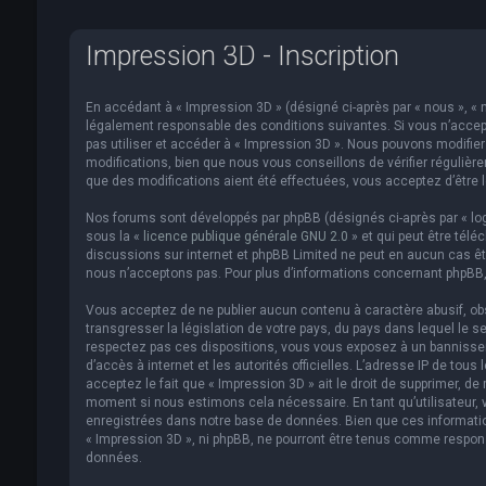
Impression 3D - Inscription
En accédant à « Impression 3D » (désigné ci-après par « nous », « n
légalement responsable des conditions suivantes. Si vous n’accept
pas utiliser et accéder à « Impression 3D ». Nous pouvons modifi
modifications, bien que nous vous conseillons de vérifier régulièr
que des modifications aient été effectuées, vous acceptez d’être 
Nos forums sont développés par phpBB (désignés ci-après par « logi
sous la «
licence publique générale GNU 2.0
» et qui peut être télé
discussions sur internet et phpBB Limited ne peut en aucun cas 
nous n’acceptons pas. Pour plus d’informations concernant phpBB,
Vous acceptez de ne publier aucun contenu à caractère abusif, obs
transgresser la législation de votre pays, du pays dans lequel le s
respectez pas ces dispositions, vous vous exposez à un bannissemen
d’accès à internet et les autorités officielles. L’adresse IP de to
acceptez le fait que « Impression 3D » ait le droit de supprimer, de
moment si nous estimons cela nécessaire. En tant qu’utilisateur,
enregistrées dans notre base de données. Bien que ces informatio
« Impression 3D », ni phpBB, ne pourront être tenus comme respon
données.