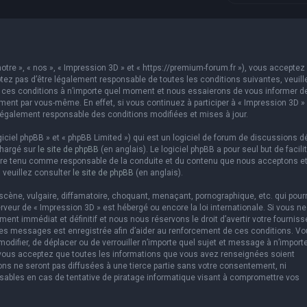
otre », « nos », « Impression 3D » et « https://premium-forum.fr »), vous acceptez 
ez pas d’être légalement responsable de toutes les conditions suivantes, veuill
er ces conditions à n’importe quel moment et nous essaierons de vous informer d
ement par vous-même. En effet, si vous continuez à participer à « Impression 3D »
légalement responsable des conditions modifiées et mises à jour.
ciel phpBB » et « phpBB Limited ») qui est un logiciel de forum de discussions d
chargé sur
le site de phpBB
(en anglais). Le logiciel phpBB a pour seul but de facilit
être tenu comme responsable de la conduite et du contenu que nous acceptons e
 veuillez consulter
le site de phpBB
(en anglais).
cène, vulgaire, diffamatoire, choquant, menaçant, pornographique, etc. qui pourr
erveur de « Impression 3D » est hébergé ou encore la loi internationale. Si vous ne
t immédiat et définitif et nous nous réservons le droit d’avertir votre fourniss
us les messages est enregistrée afin d’aider au renforcement de ces conditions. V
 modifier, de déplacer ou de verrouiller n’importe quel sujet et message à n’import
 vous acceptez que toutes les informations que vous avez renseignées soient
ns ne seront pas diffusées à une tierce partie sans votre consentement, ni
sables en cas de tentative de piratage informatique visant à compromettre vos