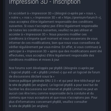
Impression 3D - Inscription
e
r
En accédant à « Impression 3D » (désigné ci-après par « nous »,
c
« notre », « nos », « Impression 3D » et « https://premium-forum.fr »),
h
vous acceptez d’être légalement responsable des conditions
suivantes. Si vous n’acceptez pas d’être légalement responsable
e
de toutes les conditions suivantes, veuillez ne pas utiliser et
accéder à « Impression 3D ». Nous pouvons modifier ces
r
conditions à n’importe quel moment et nous essaierons de vous
informer de ces modifications, bien que nous vous conseillons de
vérifier régulièrement par vous-même. En effet, si vous continuez à
participer à « Impression 3D » après que des modifications aient été
effectuées, vous acceptez d’être légalement responsable des
conditions modifiées et mises à jour.
Nos forums sont développés par phpBB (désignés ci-après par
« logiciel phpBB » et « phpBB Limited ») qui est un logiciel de forum
de discussions déclaré sous la «
licence publique générale GNU 2.0
» et qui peut être téléchargé sur
le site de phpBB
(en anglais). Le logiciel phpBB a pour seul but de
faciliter les discussions sur internet et phpBB Limited ne peut en
aucun cas être tenu comme responsable de la conduite et du
contenu que nous acceptons et que nous n’acceptons pas. Pour
plus d’informations concernant phpBB, veuillez consulter
le site de phpBB
(en anglais).