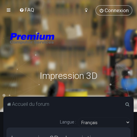
FAQ
Connexion
Impression 3D
R
Accueil du forum
e
c
Langue :
h