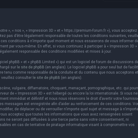
otre », « nos », « Impression 3D » et « https://premium-forum.fr »), vous acceptez 
ez pas d’être légalement responsable de toutes les conditions suivantes, veuill
er ces conditions à n’importe quel moment et nous essaierons de vous informer d
ement par vous-même. En effet, si vous continuez à participer à « Impression 3D »
légalement responsable des conditions modifiées et mises à jour.
ciel phpBB » et « phpBB Limited ») qui est un logiciel de forum de discussions d
chargé sur
le site de phpBB
(en anglais). Le logiciel phpBB a pour seul but de facilit
être tenu comme responsable de la conduite et du contenu que nous acceptons e
 veuillez consulter
le site de phpBB
(en anglais).
cène, vulgaire, diffamatoire, choquant, menaçant, pornographique, etc. qui pourr
erveur de « Impression 3D » est hébergé ou encore la loi internationale. Si vous ne
t immédiat et définitif et nous nous réservons le droit d’avertir votre fourniss
us les messages est enregistrée afin d’aider au renforcement de ces conditions. V
 modifier, de déplacer ou de verrouiller n’importe quel sujet et message à n’import
 vous acceptez que toutes les informations que vous avez renseignées soient
ns ne seront pas diffusées à une tierce partie sans votre consentement, ni
sables en cas de tentative de piratage informatique visant à compromettre vos