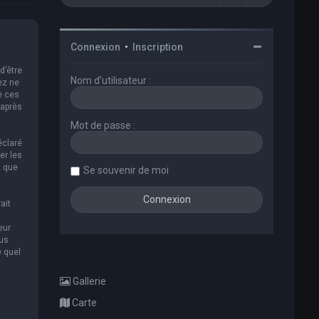
Connexion
•
Inscription
d’être
Nom d’utilisateur :
ez ne
e ces
 après
Mot de passe :
éclaré
er les
t que
Se souvenir de moi
ait
eur
ous
e quel
Gallerie
Carte