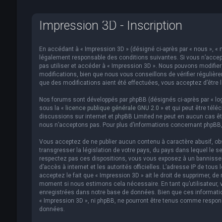
Impression 3D - Inscription
En accédant à « Impression 3D » (désigné ci-après par « nous », « n
légalement responsable des conditions suivantes. Si vous n’accept
pas utiliser et accéder à « Impression 3D ». Nous pouvons modifi
modifications, bien que nous vous conseillons de vérifier régulièr
que des modifications aient été effectuées, vous acceptez d’être 
Nos forums sont développés par phpBB (désignés ci-après par « logi
sous la «
licence publique générale GNU 2.0
» et qui peut être télé
discussions sur internet et phpBB Limited ne peut en aucun cas 
nous n’acceptons pas. Pour plus d’informations concernant phpBB,
Vous acceptez de ne publier aucun contenu à caractère abusif, obs
transgresser la législation de votre pays, du pays dans lequel le s
respectez pas ces dispositions, vous vous exposez à un bannissemen
d’accès à internet et les autorités officielles. L’adresse IP de to
acceptez le fait que « Impression 3D » ait le droit de supprimer, de
moment si nous estimons cela nécessaire. En tant qu’utilisateur,
enregistrées dans notre base de données. Bien que ces informatio
« Impression 3D », ni phpBB, ne pourront être tenus comme respon
données.