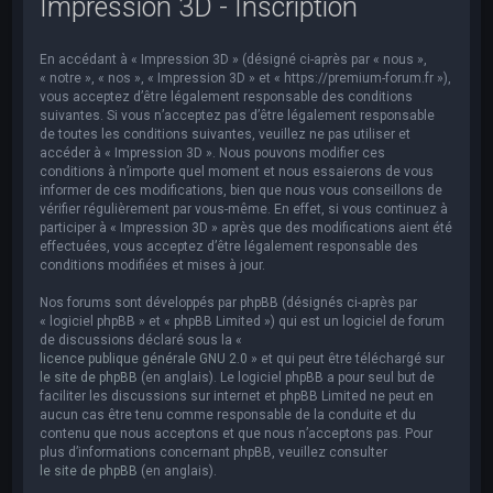
Impression 3D - Inscription
e
r
En accédant à « Impression 3D » (désigné ci-après par « nous »,
c
« notre », « nos », « Impression 3D » et « https://premium-forum.fr »),
h
vous acceptez d’être légalement responsable des conditions
suivantes. Si vous n’acceptez pas d’être légalement responsable
e
de toutes les conditions suivantes, veuillez ne pas utiliser et
accéder à « Impression 3D ». Nous pouvons modifier ces
r
conditions à n’importe quel moment et nous essaierons de vous
informer de ces modifications, bien que nous vous conseillons de
vérifier régulièrement par vous-même. En effet, si vous continuez à
participer à « Impression 3D » après que des modifications aient été
effectuées, vous acceptez d’être légalement responsable des
conditions modifiées et mises à jour.
Nos forums sont développés par phpBB (désignés ci-après par
« logiciel phpBB » et « phpBB Limited ») qui est un logiciel de forum
de discussions déclaré sous la «
licence publique générale GNU 2.0
» et qui peut être téléchargé sur
le site de phpBB
(en anglais). Le logiciel phpBB a pour seul but de
faciliter les discussions sur internet et phpBB Limited ne peut en
aucun cas être tenu comme responsable de la conduite et du
contenu que nous acceptons et que nous n’acceptons pas. Pour
plus d’informations concernant phpBB, veuillez consulter
le site de phpBB
(en anglais).