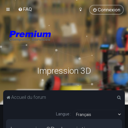
FAQ
Connexion
Impression 3D
R
Accueil du forum
e
c
Langue :
h