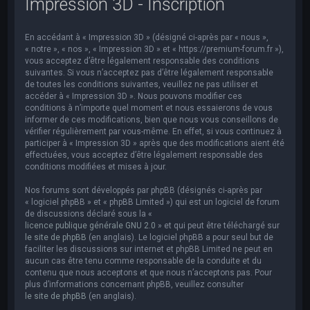
Impression 3D - Inscription
e
r
En accédant à « Impression 3D » (désigné ci-après par « nous »,
c
« notre », « nos », « Impression 3D » et « https://premium-forum.fr »),
h
vous acceptez d’être légalement responsable des conditions
suivantes. Si vous n’acceptez pas d’être légalement responsable
e
de toutes les conditions suivantes, veuillez ne pas utiliser et
accéder à « Impression 3D ». Nous pouvons modifier ces
r
conditions à n’importe quel moment et nous essaierons de vous
informer de ces modifications, bien que nous vous conseillons de
vérifier régulièrement par vous-même. En effet, si vous continuez à
participer à « Impression 3D » après que des modifications aient été
effectuées, vous acceptez d’être légalement responsable des
conditions modifiées et mises à jour.
Nos forums sont développés par phpBB (désignés ci-après par
« logiciel phpBB » et « phpBB Limited ») qui est un logiciel de forum
de discussions déclaré sous la «
licence publique générale GNU 2.0
» et qui peut être téléchargé sur
le site de phpBB
(en anglais). Le logiciel phpBB a pour seul but de
faciliter les discussions sur internet et phpBB Limited ne peut en
aucun cas être tenu comme responsable de la conduite et du
contenu que nous acceptons et que nous n’acceptons pas. Pour
plus d’informations concernant phpBB, veuillez consulter
le site de phpBB
(en anglais).