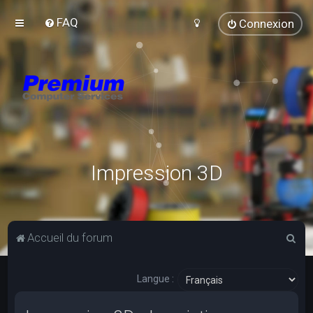
FAQ
Connexion
Impression 3D
R
Accueil du forum
e
c
Langue :
h