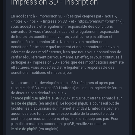
Impression 3D - Inscription
e
r
En accédant à « Impression 3D » (désigné ci-après par « nous »,
c
« notre », « nos », « Impression 3D » et « https://premium-forum.fr »),
h
vous acceptez d’être légalement responsable des conditions
suivantes. Si vous n’acceptez pas d’être légalement responsable
e
de toutes les conditions suivantes, veuillez ne pas utiliser et
accéder à « Impression 3D ». Nous pouvons modifier ces
r
conditions à n’importe quel moment et nous essaierons de vous
informer de ces modifications, bien que nous vous conseillons de
vérifier régulièrement par vous-même. En effet, si vous continuez à
participer à « Impression 3D » après que des modifications aient été
effectuées, vous acceptez d’être légalement responsable des
conditions modifiées et mises à jour.
Nos forums sont développés par phpBB (désignés ci-après par
« logiciel phpBB » et « phpBB Limited ») qui est un logiciel de forum
de discussions déclaré sous la «
licence publique générale GNU 2.0
» et qui peut être téléchargé sur
le site de phpBB
(en anglais). Le logiciel phpBB a pour seul but de
faciliter les discussions sur internet et phpBB Limited ne peut en
aucun cas être tenu comme responsable de la conduite et du
contenu que nous acceptons et que nous n’acceptons pas. Pour
plus d’informations concernant phpBB, veuillez consulter
le site de phpBB
(en anglais).