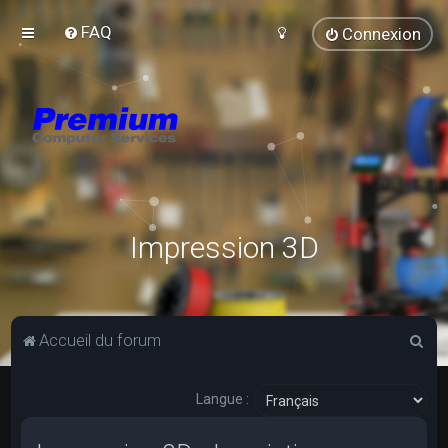
FAQ
Connexion
Impression 3D
R
Accueil du forum
e
c
Langue :
h