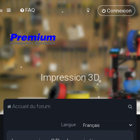
FAQ
Connexion
Impression 3D
R
Accueil du forum
e
c
Langue :
h