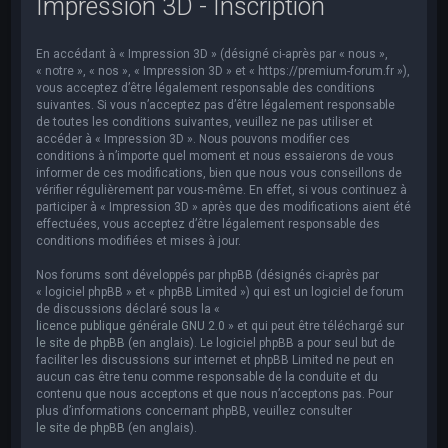
Impression 3D - Inscription
e
r
En accédant à « Impression 3D » (désigné ci-après par « nous »,
c
« notre », « nos », « Impression 3D » et « https://premium-forum.fr »),
h
vous acceptez d’être légalement responsable des conditions
suivantes. Si vous n’acceptez pas d’être légalement responsable
e
de toutes les conditions suivantes, veuillez ne pas utiliser et
accéder à « Impression 3D ». Nous pouvons modifier ces
r
conditions à n’importe quel moment et nous essaierons de vous
informer de ces modifications, bien que nous vous conseillons de
vérifier régulièrement par vous-même. En effet, si vous continuez à
participer à « Impression 3D » après que des modifications aient été
effectuées, vous acceptez d’être légalement responsable des
conditions modifiées et mises à jour.
Nos forums sont développés par phpBB (désignés ci-après par
« logiciel phpBB » et « phpBB Limited ») qui est un logiciel de forum
de discussions déclaré sous la «
licence publique générale GNU 2.0
» et qui peut être téléchargé sur
le site de phpBB
(en anglais). Le logiciel phpBB a pour seul but de
faciliter les discussions sur internet et phpBB Limited ne peut en
aucun cas être tenu comme responsable de la conduite et du
contenu que nous acceptons et que nous n’acceptons pas. Pour
plus d’informations concernant phpBB, veuillez consulter
le site de phpBB
(en anglais).