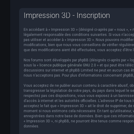
Impression 3D - Inscription
En accédant à « Impression 3D » (désigné ci-après par « nous », « n
légalement responsable des conditions suivantes. Si vous n’accept
pas utiliser et accéder à « Impression 3D ». Nous pouvons modifi
modifications, bien que nous vous conseillons de vérifier régulièr
que des modifications aient été effectuées, vous acceptez d’être 
Nos forums sont développés par phpBB (désignés ci-après par « logi
sous la «
licence publique générale GNU 2.0
» et qui peut être télé
discussions sur internet et phpBB Limited ne peut en aucun cas 
nous n’acceptons pas. Pour plus d’informations concernant phpBB,
Vous acceptez de ne publier aucun contenu à caractère abusif, obs
transgresser la législation de votre pays, du pays dans lequel le s
respectez pas ces dispositions, vous vous exposez à un bannissemen
d’accès à internet et les autorités officielles. L’adresse IP de to
acceptez le fait que « Impression 3D » ait le droit de supprimer, de
moment si nous estimons cela nécessaire. En tant qu’utilisateur,
enregistrées dans notre base de données. Bien que ces informatio
« Impression 3D », ni phpBB, ne pourront être tenus comme respon
données.