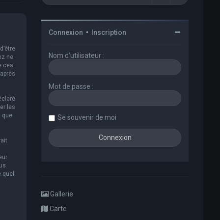
Connexion
•
Inscription
d’être
Nom d’utilisateur :
ez ne
e ces
 après
Mot de passe :
éclaré
er les
t que
Se souvenir de moi
ait
eur
ous
e quel
Gallerie
Carte