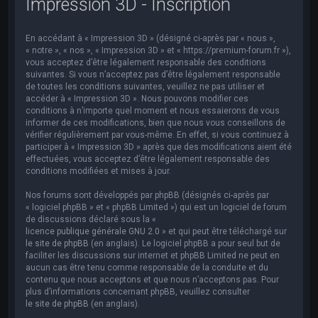
Impression 3D - Inscription
e
r
En accédant à « Impression 3D » (désigné ci-après par « nous »,
c
« notre », « nos », « Impression 3D » et « https://premium-forum.fr »),
h
vous acceptez d’être légalement responsable des conditions
suivantes. Si vous n’acceptez pas d’être légalement responsable
e
de toutes les conditions suivantes, veuillez ne pas utiliser et
accéder à « Impression 3D ». Nous pouvons modifier ces
r
conditions à n’importe quel moment et nous essaierons de vous
informer de ces modifications, bien que nous vous conseillons de
vérifier régulièrement par vous-même. En effet, si vous continuez à
participer à « Impression 3D » après que des modifications aient été
effectuées, vous acceptez d’être légalement responsable des
conditions modifiées et mises à jour.
Nos forums sont développés par phpBB (désignés ci-après par
« logiciel phpBB » et « phpBB Limited ») qui est un logiciel de forum
de discussions déclaré sous la «
licence publique générale GNU 2.0
» et qui peut être téléchargé sur
le site de phpBB
(en anglais). Le logiciel phpBB a pour seul but de
faciliter les discussions sur internet et phpBB Limited ne peut en
aucun cas être tenu comme responsable de la conduite et du
contenu que nous acceptons et que nous n’acceptons pas. Pour
plus d’informations concernant phpBB, veuillez consulter
le site de phpBB
(en anglais).