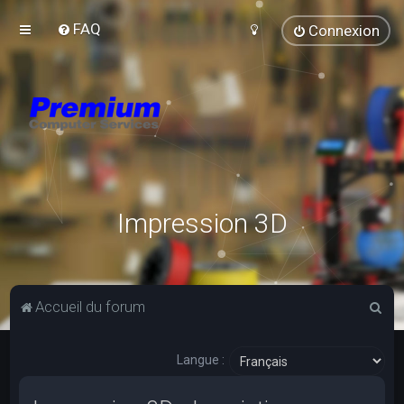
FAQ
Connexion
Impression 3D
R
Accueil du forum
e
c
Langue :
h