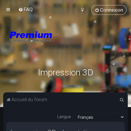
FAQ
Connexion
Impression 3D
R
Accueil du forum
e
c
Langue :
h