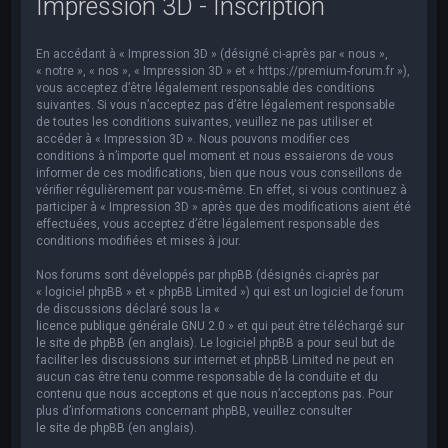
Impression 3D - Inscription
e
r
En accédant à « Impression 3D » (désigné ci-après par « nous »,
c
« notre », « nos », « Impression 3D » et « https://premium-forum.fr »),
h
vous acceptez d’être légalement responsable des conditions
suivantes. Si vous n’acceptez pas d’être légalement responsable
e
de toutes les conditions suivantes, veuillez ne pas utiliser et
accéder à « Impression 3D ». Nous pouvons modifier ces
r
conditions à n’importe quel moment et nous essaierons de vous
informer de ces modifications, bien que nous vous conseillons de
vérifier régulièrement par vous-même. En effet, si vous continuez à
participer à « Impression 3D » après que des modifications aient été
effectuées, vous acceptez d’être légalement responsable des
conditions modifiées et mises à jour.
Nos forums sont développés par phpBB (désignés ci-après par
« logiciel phpBB » et « phpBB Limited ») qui est un logiciel de forum
de discussions déclaré sous la «
licence publique générale GNU 2.0
» et qui peut être téléchargé sur
le site de phpBB
(en anglais). Le logiciel phpBB a pour seul but de
faciliter les discussions sur internet et phpBB Limited ne peut en
aucun cas être tenu comme responsable de la conduite et du
contenu que nous acceptons et que nous n’acceptons pas. Pour
plus d’informations concernant phpBB, veuillez consulter
le site de phpBB
(en anglais).