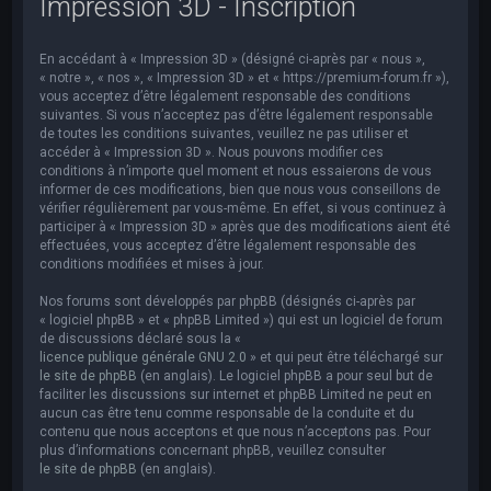
Impression 3D - Inscription
e
r
En accédant à « Impression 3D » (désigné ci-après par « nous »,
c
« notre », « nos », « Impression 3D » et « https://premium-forum.fr »),
h
vous acceptez d’être légalement responsable des conditions
suivantes. Si vous n’acceptez pas d’être légalement responsable
e
de toutes les conditions suivantes, veuillez ne pas utiliser et
accéder à « Impression 3D ». Nous pouvons modifier ces
r
conditions à n’importe quel moment et nous essaierons de vous
informer de ces modifications, bien que nous vous conseillons de
vérifier régulièrement par vous-même. En effet, si vous continuez à
participer à « Impression 3D » après que des modifications aient été
effectuées, vous acceptez d’être légalement responsable des
conditions modifiées et mises à jour.
Nos forums sont développés par phpBB (désignés ci-après par
« logiciel phpBB » et « phpBB Limited ») qui est un logiciel de forum
de discussions déclaré sous la «
licence publique générale GNU 2.0
» et qui peut être téléchargé sur
le site de phpBB
(en anglais). Le logiciel phpBB a pour seul but de
faciliter les discussions sur internet et phpBB Limited ne peut en
aucun cas être tenu comme responsable de la conduite et du
contenu que nous acceptons et que nous n’acceptons pas. Pour
plus d’informations concernant phpBB, veuillez consulter
le site de phpBB
(en anglais).