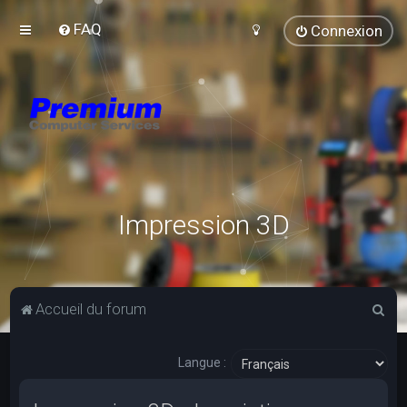
FAQ
Connexion
Impression 3D
R
Accueil du forum
e
c
Langue :
h