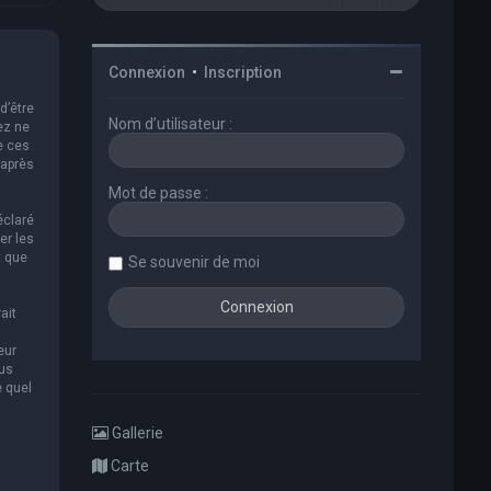
Connexion
•
Inscription
d’être
Nom d’utilisateur :
ez ne
e ces
 après
Mot de passe :
éclaré
er les
t que
Se souvenir de moi
ait
eur
ous
e quel
Gallerie
Carte