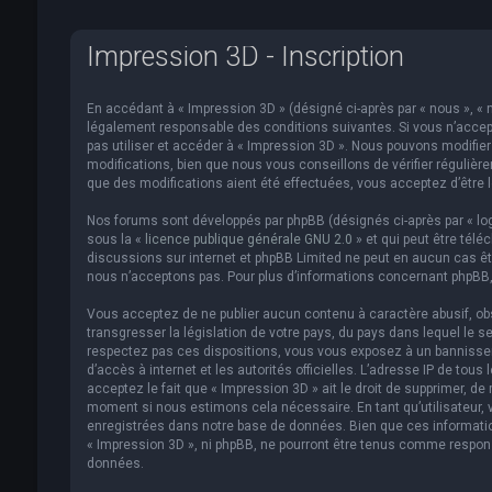
Impression 3D - Inscription
En accédant à « Impression 3D » (désigné ci-après par « nous », « n
légalement responsable des conditions suivantes. Si vous n’accept
pas utiliser et accéder à « Impression 3D ». Nous pouvons modifi
modifications, bien que nous vous conseillons de vérifier régulièr
que des modifications aient été effectuées, vous acceptez d’être 
Nos forums sont développés par phpBB (désignés ci-après par « logi
sous la «
licence publique générale GNU 2.0
» et qui peut être télé
discussions sur internet et phpBB Limited ne peut en aucun cas 
nous n’acceptons pas. Pour plus d’informations concernant phpBB,
Vous acceptez de ne publier aucun contenu à caractère abusif, obs
transgresser la législation de votre pays, du pays dans lequel le s
respectez pas ces dispositions, vous vous exposez à un bannissemen
d’accès à internet et les autorités officielles. L’adresse IP de to
acceptez le fait que « Impression 3D » ait le droit de supprimer, de
moment si nous estimons cela nécessaire. En tant qu’utilisateur,
enregistrées dans notre base de données. Bien que ces informatio
« Impression 3D », ni phpBB, ne pourront être tenus comme respon
données.