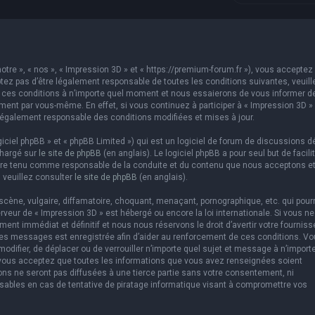
otre », « nos », « Impression 3D » et « https://premium-forum.fr »), vous acceptez 
ez pas d’être légalement responsable de toutes les conditions suivantes, veuill
er ces conditions à n’importe quel moment et nous essaierons de vous informer d
ement par vous-même. En effet, si vous continuez à participer à « Impression 3D »
légalement responsable des conditions modifiées et mises à jour.
ciel phpBB » et « phpBB Limited ») qui est un logiciel de forum de discussions d
chargé sur
le site de phpBB
(en anglais). Le logiciel phpBB a pour seul but de facilit
être tenu comme responsable de la conduite et du contenu que nous acceptons e
 veuillez consulter
le site de phpBB
(en anglais).
cène, vulgaire, diffamatoire, choquant, menaçant, pornographique, etc. qui pourr
erveur de « Impression 3D » est hébergé ou encore la loi internationale. Si vous ne
t immédiat et définitif et nous nous réservons le droit d’avertir votre fourniss
us les messages est enregistrée afin d’aider au renforcement de ces conditions. V
 modifier, de déplacer ou de verrouiller n’importe quel sujet et message à n’import
 vous acceptez que toutes les informations que vous avez renseignées soient
ns ne seront pas diffusées à une tierce partie sans votre consentement, ni
sables en cas de tentative de piratage informatique visant à compromettre vos