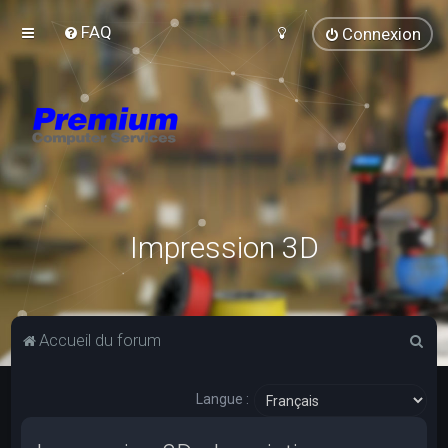
FAQ
Connexion
Impression 3D
R
Accueil du forum
e
c
Langue :
h