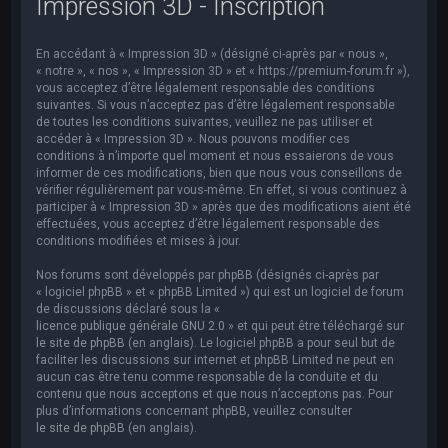
Impression 3D - Inscription
e
r
En accédant à « Impression 3D » (désigné ci-après par « nous »,
c
« notre », « nos », « Impression 3D » et « https://premium-forum.fr »),
h
vous acceptez d’être légalement responsable des conditions
suivantes. Si vous n’acceptez pas d’être légalement responsable
e
de toutes les conditions suivantes, veuillez ne pas utiliser et
accéder à « Impression 3D ». Nous pouvons modifier ces
r
conditions à n’importe quel moment et nous essaierons de vous
informer de ces modifications, bien que nous vous conseillons de
vérifier régulièrement par vous-même. En effet, si vous continuez à
participer à « Impression 3D » après que des modifications aient été
effectuées, vous acceptez d’être légalement responsable des
conditions modifiées et mises à jour.
Nos forums sont développés par phpBB (désignés ci-après par
« logiciel phpBB » et « phpBB Limited ») qui est un logiciel de forum
de discussions déclaré sous la «
licence publique générale GNU 2.0
» et qui peut être téléchargé sur
le site de phpBB
(en anglais). Le logiciel phpBB a pour seul but de
faciliter les discussions sur internet et phpBB Limited ne peut en
aucun cas être tenu comme responsable de la conduite et du
contenu que nous acceptons et que nous n’acceptons pas. Pour
plus d’informations concernant phpBB, veuillez consulter
le site de phpBB
(en anglais).