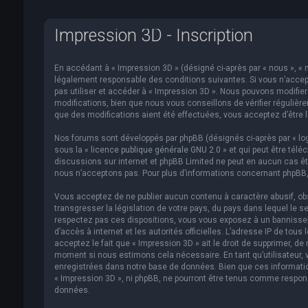
Impression 3D - Inscription
En accédant à « Impression 3D » (désigné ci-après par « nous », « n
légalement responsable des conditions suivantes. Si vous n’accept
pas utiliser et accéder à « Impression 3D ». Nous pouvons modifi
modifications, bien que nous vous conseillons de vérifier régulièr
que des modifications aient été effectuées, vous acceptez d’être 
Nos forums sont développés par phpBB (désignés ci-après par « logi
sous la «
licence publique générale GNU 2.0
» et qui peut être télé
discussions sur internet et phpBB Limited ne peut en aucun cas 
nous n’acceptons pas. Pour plus d’informations concernant phpBB,
Vous acceptez de ne publier aucun contenu à caractère abusif, obs
transgresser la législation de votre pays, du pays dans lequel le s
respectez pas ces dispositions, vous vous exposez à un bannissemen
d’accès à internet et les autorités officielles. L’adresse IP de to
acceptez le fait que « Impression 3D » ait le droit de supprimer, de
moment si nous estimons cela nécessaire. En tant qu’utilisateur,
enregistrées dans notre base de données. Bien que ces informatio
« Impression 3D », ni phpBB, ne pourront être tenus comme respon
données.