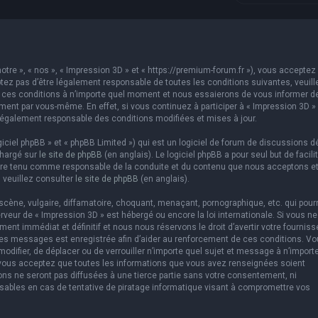
otre », « nos », « Impression 3D » et « https://premium-forum.fr »), vous acceptez 
ez pas d’être légalement responsable de toutes les conditions suivantes, veuill
er ces conditions à n’importe quel moment et nous essaierons de vous informer d
ement par vous-même. En effet, si vous continuez à participer à « Impression 3D »
légalement responsable des conditions modifiées et mises à jour.
ciel phpBB » et « phpBB Limited ») qui est un logiciel de forum de discussions d
chargé sur
le site de phpBB
(en anglais). Le logiciel phpBB a pour seul but de facilit
être tenu comme responsable de la conduite et du contenu que nous acceptons e
 veuillez consulter
le site de phpBB
(en anglais).
cène, vulgaire, diffamatoire, choquant, menaçant, pornographique, etc. qui pourr
erveur de « Impression 3D » est hébergé ou encore la loi internationale. Si vous ne
t immédiat et définitif et nous nous réservons le droit d’avertir votre fourniss
us les messages est enregistrée afin d’aider au renforcement de ces conditions. V
 modifier, de déplacer ou de verrouiller n’importe quel sujet et message à n’import
 vous acceptez que toutes les informations que vous avez renseignées soient
ns ne seront pas diffusées à une tierce partie sans votre consentement, ni
sables en cas de tentative de piratage informatique visant à compromettre vos