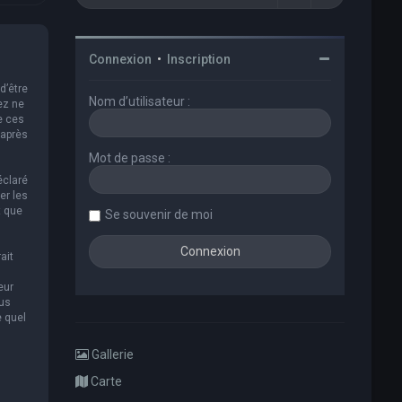
Connexion
•
Inscription
d’être
Nom d’utilisateur :
ez ne
e ces
 après
Mot de passe :
éclaré
er les
t que
Se souvenir de moi
ait
eur
ous
e quel
Gallerie
Carte