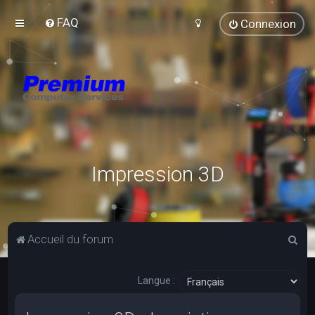
FAQ
Connexion
Impression 3D
R
Accueil du forum
e
c
Langue :
h