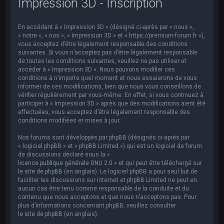
Impression 3D - Inscription
e
r
En accédant à « Impression 3D » (désigné ci-après par « nous »,
c
« notre », « nos », « Impression 3D » et « https://premium-forum.fr »),
h
vous acceptez d’être légalement responsable des conditions
suivantes. Si vous n’acceptez pas d’être légalement responsable
e
de toutes les conditions suivantes, veuillez ne pas utiliser et
accéder à « Impression 3D ». Nous pouvons modifier ces
r
conditions à n’importe quel moment et nous essaierons de vous
informer de ces modifications, bien que nous vous conseillons de
vérifier régulièrement par vous-même. En effet, si vous continuez à
participer à « Impression 3D » après que des modifications aient été
effectuées, vous acceptez d’être légalement responsable des
conditions modifiées et mises à jour.
Nos forums sont développés par phpBB (désignés ci-après par
« logiciel phpBB » et « phpBB Limited ») qui est un logiciel de forum
de discussions déclaré sous la «
licence publique générale GNU 2.0
» et qui peut être téléchargé sur
le site de phpBB
(en anglais). Le logiciel phpBB a pour seul but de
faciliter les discussions sur internet et phpBB Limited ne peut en
aucun cas être tenu comme responsable de la conduite et du
contenu que nous acceptons et que nous n’acceptons pas. Pour
plus d’informations concernant phpBB, veuillez consulter
le site de phpBB
(en anglais).