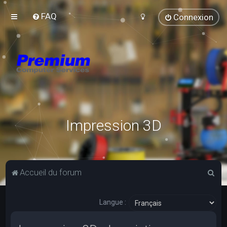
FAQ
Connexion
Impression 3D
R
Accueil du forum
e
c
Langue :
h