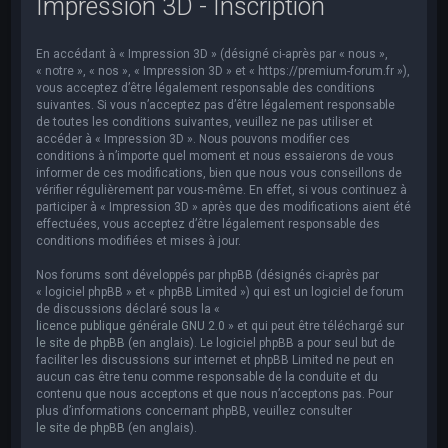
Impression 3D - Inscription
e
r
En accédant à « Impression 3D » (désigné ci-après par « nous »,
c
« notre », « nos », « Impression 3D » et « https://premium-forum.fr »),
h
vous acceptez d’être légalement responsable des conditions
suivantes. Si vous n’acceptez pas d’être légalement responsable
e
de toutes les conditions suivantes, veuillez ne pas utiliser et
accéder à « Impression 3D ». Nous pouvons modifier ces
r
conditions à n’importe quel moment et nous essaierons de vous
informer de ces modifications, bien que nous vous conseillons de
vérifier régulièrement par vous-même. En effet, si vous continuez à
participer à « Impression 3D » après que des modifications aient été
effectuées, vous acceptez d’être légalement responsable des
conditions modifiées et mises à jour.
Nos forums sont développés par phpBB (désignés ci-après par
« logiciel phpBB » et « phpBB Limited ») qui est un logiciel de forum
de discussions déclaré sous la «
licence publique générale GNU 2.0
» et qui peut être téléchargé sur
le site de phpBB
(en anglais). Le logiciel phpBB a pour seul but de
faciliter les discussions sur internet et phpBB Limited ne peut en
aucun cas être tenu comme responsable de la conduite et du
contenu que nous acceptons et que nous n’acceptons pas. Pour
plus d’informations concernant phpBB, veuillez consulter
le site de phpBB
(en anglais).