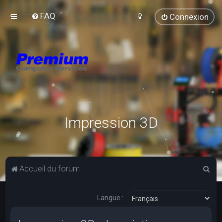
FAQ
Connexion
Impression 3D
R
Accueil du forum
e
c
Langue :
h