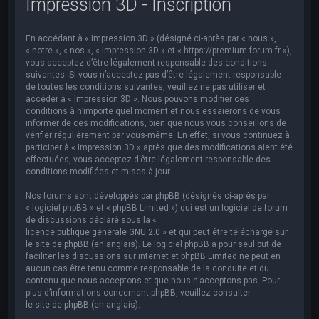
Impression 3D - Inscription
e
r
En accédant à « Impression 3D » (désigné ci-après par « nous »,
c
« notre », « nos », « Impression 3D » et « https://premium-forum.fr »),
h
vous acceptez d’être légalement responsable des conditions
suivantes. Si vous n’acceptez pas d’être légalement responsable
e
de toutes les conditions suivantes, veuillez ne pas utiliser et
accéder à « Impression 3D ». Nous pouvons modifier ces
r
conditions à n’importe quel moment et nous essaierons de vous
informer de ces modifications, bien que nous vous conseillons de
vérifier régulièrement par vous-même. En effet, si vous continuez à
participer à « Impression 3D » après que des modifications aient été
effectuées, vous acceptez d’être légalement responsable des
conditions modifiées et mises à jour.
Nos forums sont développés par phpBB (désignés ci-après par
« logiciel phpBB » et « phpBB Limited ») qui est un logiciel de forum
de discussions déclaré sous la «
licence publique générale GNU 2.0
» et qui peut être téléchargé sur
le site de phpBB
(en anglais). Le logiciel phpBB a pour seul but de
faciliter les discussions sur internet et phpBB Limited ne peut en
aucun cas être tenu comme responsable de la conduite et du
contenu que nous acceptons et que nous n’acceptons pas. Pour
plus d’informations concernant phpBB, veuillez consulter
le site de phpBB
(en anglais).