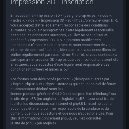
Impression 3D - Inscription
e
r
En accédant à « Impression 3D » (désigné ci-après par « nous »,
c
« notre », « nos », « Impression 3D » et « https://premium-forum.fr »),
h
vous acceptez d’être légalement responsable des conditions
suivantes. Si vous n’acceptez pas d’être légalement responsable
e
de toutes les conditions suivantes, veuillez ne pas utiliser et
accéder à « Impression 3D ». Nous pouvons modifier ces
r
conditions à n’importe quel moment et nous essaierons de vous
informer de ces modifications, bien que nous vous conseillons de
vérifier régulièrement par vous-même. En effet, si vous continuez à
participer à « Impression 3D » après que des modifications aient été
effectuées, vous acceptez d’être légalement responsable des
conditions modifiées et mises à jour.
Nos forums sont développés par phpBB (désignés ci-après par
« logiciel phpBB » et « phpBB Limited ») qui est un logiciel de forum
de discussions déclaré sous la «
licence publique générale GNU 2.0
» et qui peut être téléchargé sur
le site de phpBB
(en anglais). Le logiciel phpBB a pour seul but de
faciliter les discussions sur internet et phpBB Limited ne peut en
aucun cas être tenu comme responsable de la conduite et du
contenu que nous acceptons et que nous n’acceptons pas. Pour
plus d’informations concernant phpBB, veuillez consulter
le site de phpBB
(en anglais).