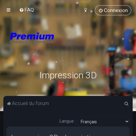
FAQ
Connexion
Impression 3D
R
Accueil du forum
e
c
Langue :
h