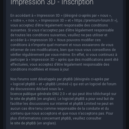
Impression 3D - Inscription
e
r
En accédant à « Impression 3D » (désigné ci-après par « nous »,
c
« notre », « nos », « Impression 3D » et « https://premium-forum.fr »),
h
vous acceptez d’être légalement responsable des conditions
suivantes. Si vous n’acceptez pas d’être légalement responsable
e
de toutes les conditions suivantes, veuillez ne pas utiliser et
accéder à « Impression 3D ». Nous pouvons modifier ces
r
conditions à n’importe quel moment et nous essaierons de vous
informer de ces modifications, bien que nous vous conseillons de
vérifier régulièrement par vous-même. En effet, si vous continuez à
participer à « Impression 3D » après que des modifications aient été
effectuées, vous acceptez d’être légalement responsable des
conditions modifiées et mises à jour.
Nos forums sont développés par phpBB (désignés ci-après par
« logiciel phpBB » et « phpBB Limited ») qui est un logiciel de forum
de discussions déclaré sous la «
licence publique générale GNU 2.0
» et qui peut être téléchargé sur
le site de phpBB
(en anglais). Le logiciel phpBB a pour seul but de
faciliter les discussions sur internet et phpBB Limited ne peut en
aucun cas être tenu comme responsable de la conduite et du
contenu que nous acceptons et que nous n’acceptons pas. Pour
plus d’informations concernant phpBB, veuillez consulter
le site de phpBB
(en anglais).