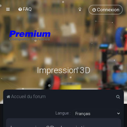
FAQ
Connexion
Impression 3D
R
Accueil du forum
e
c
Langue :
h