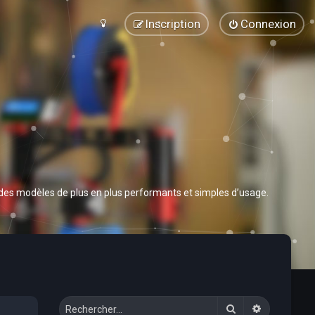
Inscription
Connexion
 des modèles de plus en plus performants et simples d’usage.
Rechercher
Recherche 