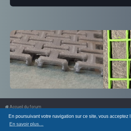
Accueil du forum
En poursuivant votre navigation sur ce site, vous acceptez 
Powered by
phpBB
™
En savoir plus…
Traduction française officielle
©
Qiaeru