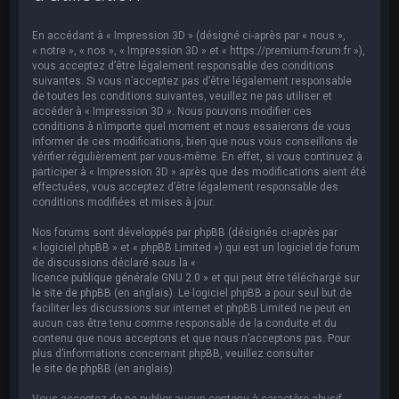
e
r
En accédant à « Impression 3D » (désigné ci-après par « nous »,
c
« notre », « nos », « Impression 3D » et « https://premium-forum.fr »),
vous acceptez d’être légalement responsable des conditions
h
suivantes. Si vous n’acceptez pas d’être légalement responsable
de toutes les conditions suivantes, veuillez ne pas utiliser et
e
accéder à « Impression 3D ». Nous pouvons modifier ces
r
conditions à n’importe quel moment et nous essaierons de vous
informer de ces modifications, bien que nous vous conseillons de
vérifier régulièrement par vous-même. En effet, si vous continuez à
participer à « Impression 3D » après que des modifications aient été
effectuées, vous acceptez d’être légalement responsable des
conditions modifiées et mises à jour.
Nos forums sont développés par phpBB (désignés ci-après par
« logiciel phpBB » et « phpBB Limited ») qui est un logiciel de forum
de discussions déclaré sous la «
licence publique générale GNU 2.0
» et qui peut être téléchargé sur
le site de phpBB
(en anglais). Le logiciel phpBB a pour seul but de
faciliter les discussions sur internet et phpBB Limited ne peut en
aucun cas être tenu comme responsable de la conduite et du
contenu que nous acceptons et que nous n’acceptons pas. Pour
plus d’informations concernant phpBB, veuillez consulter
le site de phpBB
(en anglais).
Vous acceptez de ne publier aucun contenu à caractère abusif,