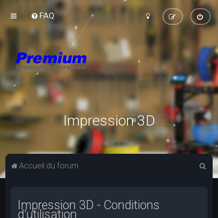
FAQ
Impression 3D
R
Accueil du forum
e
c
Impression 3D - Conditions
h
d’utilisation