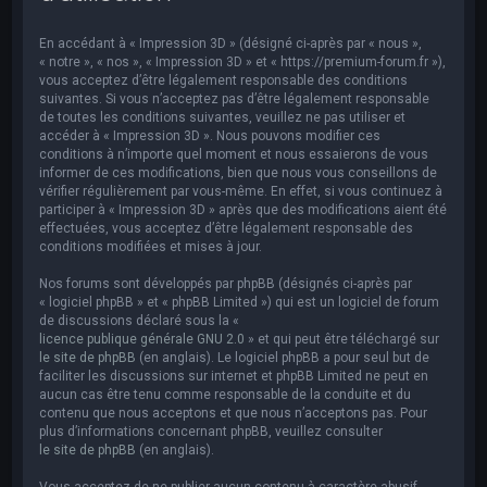
e
r
En accédant à « Impression 3D » (désigné ci-après par « nous »,
c
« notre », « nos », « Impression 3D » et « https://premium-forum.fr »),
vous acceptez d’être légalement responsable des conditions
h
suivantes. Si vous n’acceptez pas d’être légalement responsable
de toutes les conditions suivantes, veuillez ne pas utiliser et
e
accéder à « Impression 3D ». Nous pouvons modifier ces
r
conditions à n’importe quel moment et nous essaierons de vous
informer de ces modifications, bien que nous vous conseillons de
vérifier régulièrement par vous-même. En effet, si vous continuez à
participer à « Impression 3D » après que des modifications aient été
effectuées, vous acceptez d’être légalement responsable des
conditions modifiées et mises à jour.
Nos forums sont développés par phpBB (désignés ci-après par
« logiciel phpBB » et « phpBB Limited ») qui est un logiciel de forum
de discussions déclaré sous la «
licence publique générale GNU 2.0
» et qui peut être téléchargé sur
le site de phpBB
(en anglais). Le logiciel phpBB a pour seul but de
faciliter les discussions sur internet et phpBB Limited ne peut en
aucun cas être tenu comme responsable de la conduite et du
contenu que nous acceptons et que nous n’acceptons pas. Pour
plus d’informations concernant phpBB, veuillez consulter
le site de phpBB
(en anglais).
Vous acceptez de ne publier aucun contenu à caractère abusif,